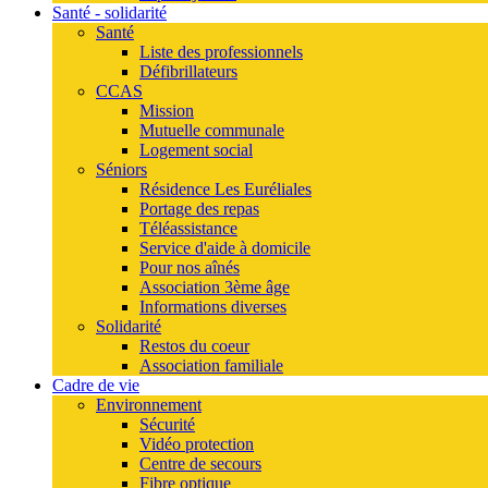
Santé - solidarité
Santé
Liste des professionnels
Défibrillateurs
CCAS
Mission
Mutuelle communale
Logement social
Séniors
Résidence Les Euréliales
Portage des repas
Téléassistance
Service d'aide à domicile
Pour nos aînés
Association 3ème âge
Informations diverses
Solidarité
Restos du coeur
Association familiale
Cadre de vie
Environnement
Sécurité
Vidéo protection
Centre de secours
Fibre optique