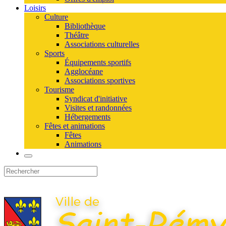
Loisirs
Culture
Bibliothèque
Théâtre
Associations culturelles
Sports
Équipements sportifs
Agglocéane
Associations sportives
Tourisme
Syndicat d'initiative
Visites et randonnées
Hébergements
Fêtes et animations
Fêtes
Animations