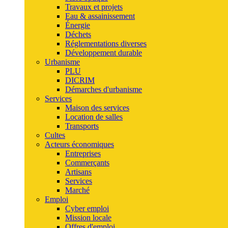
Travaux et projets
Eau & assainissement
Énergie
Déchets
Réglementations diverses
Développement durable
Urbanisme
PLU
DICRIM
Démarches d'urbanisme
Services
Maison des services
Location de salles
Transports
Cultes
Acteurs économiques
Entreprises
Commerçants
Artisans
Services
Marché
Emploi
Cyber emploi
Mission locale
Offres d'emploi