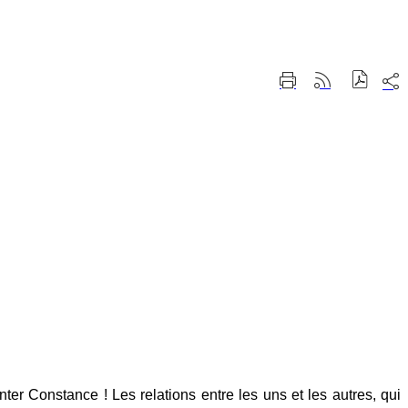
Part
Imprimer
Générer
sur
cette
le
les
page
flux
rése
RSS
soci
ter Constance ! Les relations entre les uns et les autres, qui