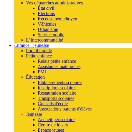
Vos démarches administratives
État civil
Élections
Recensement citoyen
Véhicules
Urbanisme
Service public
L' intercommunalité
Enfance - jeunesse
Portail famille
Petite enfance
Relais petite enfance
Assistantes maternelles
PMI
Éducation
Établissements scolaires
Inscriptions scolaires
Restauration scolaire
Transports scolaires
Conseils d'école
Associations parents d'élèves
Jeunesse
Accueil périscolaire
Centre de loisirs
Espace jeunes