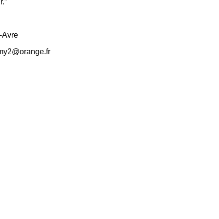
r.
”
-Avre
emy2@orange.fr