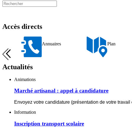
Précédent
Suivant
Accès directs
Annuaires
Plan
Annuaires
Plan
Actualités
Marché
Animations
artisanal
:
Marché artisanal : appel à candidature
appel
à
Envoyez votre candidature (présentation de votre travail e
candidature
Inscription
Information
transport
scolaire
Inscription transport scolaire