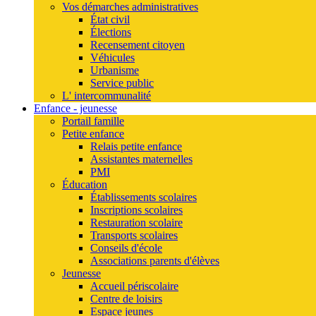
Vos démarches administratives
État civil
Élections
Recensement citoyen
Véhicules
Urbanisme
Service public
L' intercommunalité
Enfance - jeunesse
Portail famille
Petite enfance
Relais petite enfance
Assistantes maternelles
PMI
Éducation
Établissements scolaires
Inscriptions scolaires
Restauration scolaire
Transports scolaires
Conseils d'école
Associations parents d'élèves
Jeunesse
Accueil périscolaire
Centre de loisirs
Espace jeunes