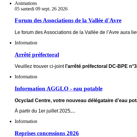
Forum
Animations
des
05
samedi
09
sept.
26
2026
Associations
de
Forum des Associations de la Vallée d'Avre
la
Vallée
Le forum des Associations de la Vallée de l’Avre aura lie
d'Avre
Arrêté
Information
préfectoral
Arrêté préfectoral
Veuillez trouver ci-joint
l’arrêté préfectoral DC-BPE n°
Information
Information
AGGLO
-
Information AGGLO - eau potable
eau
potable
Ocyclad Centre, votre nouveau délégataire d’eau pot
À partir du 1er juillet 2025,
...
Reprises
Information
concessions
2026
Reprises concessions 2026