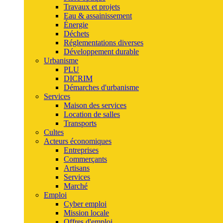
Travaux et projets
Eau & assainissement
Énergie
Déchets
Réglementations diverses
Développement durable
Urbanisme
PLU
DICRIM
Démarches d'urbanisme
Services
Maison des services
Location de salles
Transports
Cultes
Acteurs économiques
Entreprises
Commerçants
Artisans
Services
Marché
Emploi
Cyber emploi
Mission locale
Offres d'emploi