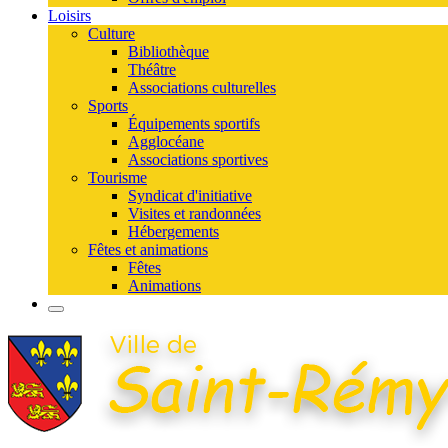
Loisirs
Culture
Bibliothèque
Théâtre
Associations culturelles
Sports
Équipements sportifs
Agglocéane
Associations sportives
Tourisme
Syndicat d'initiative
Visites et randonnées
Hébergements
Fêtes et animations
Fêtes
Animations