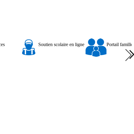
Soutien
Portail
Soutien scolaire en ligne
Portail famille
scolaire
famille
en
ligne