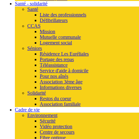
Santé - solidarité
Santé
Liste des professionnels
Défibrillateurs
CCAS
Mission
Mutuelle communale
Logement social
Séniors
Résidence Les Euréliales
Portage des repas
Téléassistance
Service d'aide à domicile
Pour nos aînés
Association 3ème âge
Informations diverses
Solidarité
Restos du coeur
Association familiale
Cadre de vie
Environnement
Sécurité
Vidéo protection
Centre de secours
Fibre optique