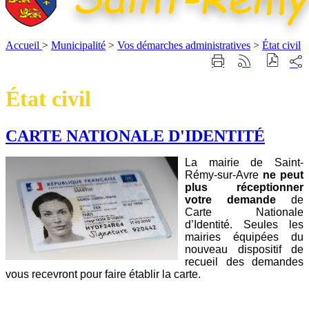
Accueil
>
Municipalité
>
Vos démarches administratives
>
État civil
Part
Imprimer
Générer
sur
cette
le
les
page
flux
État civil
rése
RSS
soci
CARTE NATIONALE D'IDENTITÉ
La mairie de Saint-
Rémy-sur-Avre
ne peut
plus réceptionner
votre demande
de
Carte Nationale
d’Identité. Seules les
mairies équipées du
nouveau dispositif de
recueil des demandes
vous recevront pour faire établir la carte.