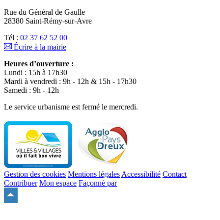
Rue du Général de Gaulle
28380 Saint-Rémy-sur-Avre
Tél :
02 37 62 52 00
Écrire à la mairie
Heures d’ouverture :
Lundi : 15h à 17h30
Mardi à vendredi : 9h - 12h & 15h - 17h30
Samedi : 9h - 12h
Le service urbanisme est fermé le mercredi.
Gestion des cookies
Mentions légales
Accessibilité
Contact
Contribuer
Mon espace
Façonné par
Remonter
en
haut
du