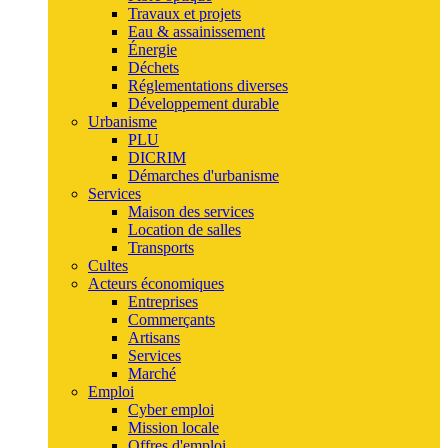
Travaux et projets
Eau & assainissement
Énergie
Déchets
Réglementations diverses
Développement durable
Urbanisme
PLU
DICRIM
Démarches d'urbanisme
Services
Maison des services
Location de salles
Transports
Cultes
Acteurs économiques
Entreprises
Commerçants
Artisans
Services
Marché
Emploi
Cyber emploi
Mission locale
Offres d'emploi