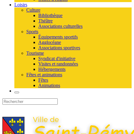
Loisirs
Culture
Bibliothèque
Théâtre
Associations culturelles
Sports
Équipements sportifs
Agglocéane
Associations sportives
Tourisme
Syndicat d'initiative
Visites et randonnées
Hébergements
Fêtes et animations
Fêtes
Animations