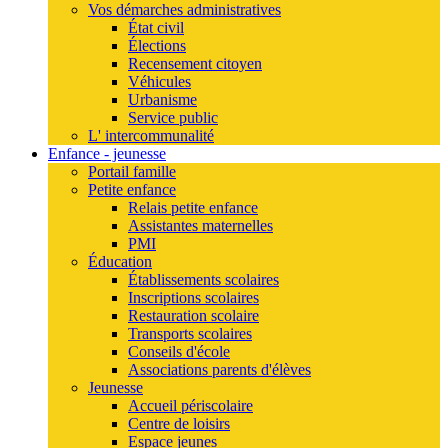
Vos démarches administratives
État civil
Élections
Recensement citoyen
Véhicules
Urbanisme
Service public
L' intercommunalité
Enfance - jeunesse
Portail famille
Petite enfance
Relais petite enfance
Assistantes maternelles
PMI
Éducation
Établissements scolaires
Inscriptions scolaires
Restauration scolaire
Transports scolaires
Conseils d'école
Associations parents d'élèves
Jeunesse
Accueil périscolaire
Centre de loisirs
Espace jeunes