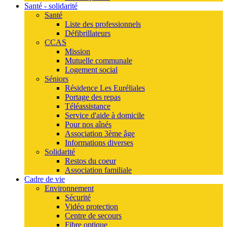
Santé - solidarité
Santé
Liste des professionnels
Défibrillateurs
CCAS
Mission
Mutuelle communale
Logement social
Séniors
Résidence Les Euréliales
Portage des repas
Téléassistance
Service d'aide à domicile
Pour nos aînés
Association 3ème âge
Informations diverses
Solidarité
Restos du coeur
Association familiale
Cadre de vie
Environnement
Sécurité
Vidéo protection
Centre de secours
Fibre optique