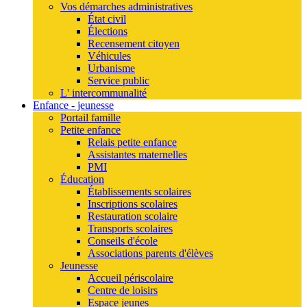
Vos démarches administratives
État civil
Élections
Recensement citoyen
Véhicules
Urbanisme
Service public
L' intercommunalité
Enfance - jeunesse
Portail famille
Petite enfance
Relais petite enfance
Assistantes maternelles
PMI
Éducation
Établissements scolaires
Inscriptions scolaires
Restauration scolaire
Transports scolaires
Conseils d'école
Associations parents d'élèves
Jeunesse
Accueil périscolaire
Centre de loisirs
Espace jeunes