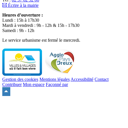
Écrire à la mairie
Heures d’ouverture :
Lundi : 15h à 17h30
Mardi à vendredi : 9h - 12h & 15h - 17h30
Samedi : 9h - 12h
Le service urbanisme est fermé le mercredi.
Gestion des cookies
Mentions légales
Accessibilité
Contact
Contribuer
Mon espace
Façonné par
Remonter
en
haut
du
site