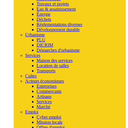
Travaux et projets
Eau & assainissement
Énergie
Déchets
Réglementations diverses
Développement durable
Urbanisme
PLU
DICRIM
Démarches d'urbanisme
Services
Maison des services
Location de salles
Transports
Cultes
Acteurs économiques
Entreprises
Commerçants
Artisans
Services
Marché
Emploi
Cyber emploi
Mission locale
Offres d'emploi