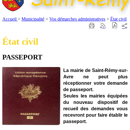
Accueil
>
Municipalité
>
Vos démarches administratives
>
État civil
Part
Imprimer
Générer
sur
cette
le
les
page
flux
État civil
rése
RSS
soci
PASSEPORT
La mairie de Saint-Rémy-sur-
Avre ne peut plus
réceptionner votre demande
de passeport.
Seules les mairies équipées
du nouveau dispositif de
recueil des demandes vous
recevront pour faire établir le
passeport.