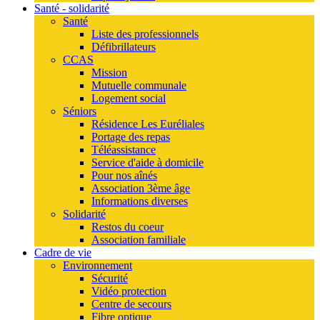
Santé - solidarité
Santé
Liste des professionnels
Défibrillateurs
CCAS
Mission
Mutuelle communale
Logement social
Séniors
Résidence Les Euréliales
Portage des repas
Téléassistance
Service d'aide à domicile
Pour nos aînés
Association 3ème âge
Informations diverses
Solidarité
Restos du coeur
Association familiale
Cadre de vie
Environnement
Sécurité
Vidéo protection
Centre de secours
Fibre optique