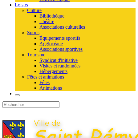
Loisirs
Culture
Bibliothèque
Théâtre
Associations culturelles
Sports
Équipements sportifs
Agglocéane
Associations sportives
Tourisme
Syndicat d'initiative
Visites et randonnées
Hébergements
Fêtes et animations
Fêtes
Animations