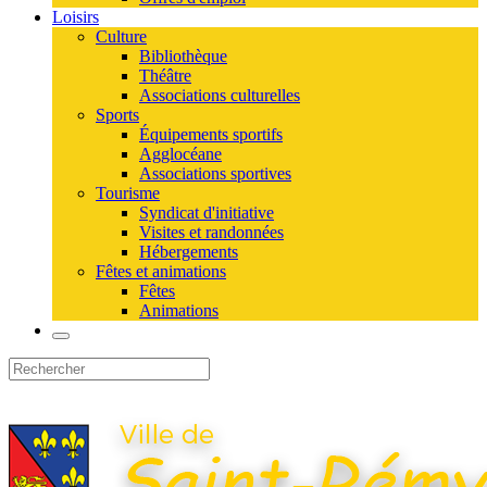
Loisirs
Culture
Bibliothèque
Théâtre
Associations culturelles
Sports
Équipements sportifs
Agglocéane
Associations sportives
Tourisme
Syndicat d'initiative
Visites et randonnées
Hébergements
Fêtes et animations
Fêtes
Animations