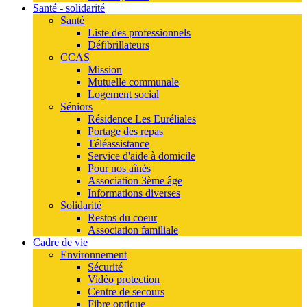
Santé - solidarité
Santé
Liste des professionnels
Défibrillateurs
CCAS
Mission
Mutuelle communale
Logement social
Séniors
Résidence Les Euréliales
Portage des repas
Téléassistance
Service d'aide à domicile
Pour nos aînés
Association 3ème âge
Informations diverses
Solidarité
Restos du coeur
Association familiale
Cadre de vie
Environnement
Sécurité
Vidéo protection
Centre de secours
Fibre optique