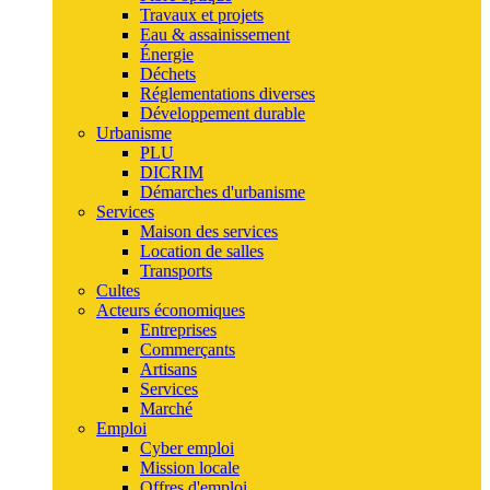
Travaux et projets
Eau & assainissement
Énergie
Déchets
Réglementations diverses
Développement durable
Urbanisme
PLU
DICRIM
Démarches d'urbanisme
Services
Maison des services
Location de salles
Transports
Cultes
Acteurs économiques
Entreprises
Commerçants
Artisans
Services
Marché
Emploi
Cyber emploi
Mission locale
Offres d'emploi