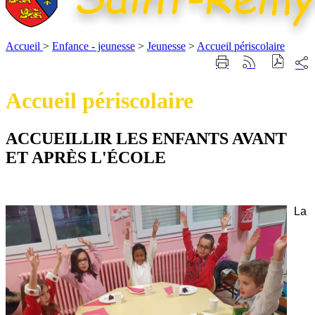
Accueil
>
Enfance - jeunesse
>
Jeunesse
>
Accueil périscolaire
Part
Imprimer
Générer
sur
cette
le
les
page
flux
Accueil périscolaire
rése
RSS
soci
ACCUEILLIR LES ENFANTS AVANT
ET APRÈS L'ÉCOLE
La