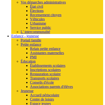
Vos démarches administratives
État civil
Élections
Recensement citoyen
Véhicules
Urbanisme
Service public
L' intercommunalité
Enfance - jeunesse
Portail famille
Petite enfance
Relais petite enfance
Assistantes maternelles
PMI
Éducation
Établissements scolaires
Inscriptions scolaires
Restauration scolaire
Transports scolaires
Conseils d'école
Associations parents d'élèves
Jeunesse
Accueil périscolaire
Centre de loisirs
Espace jeunes