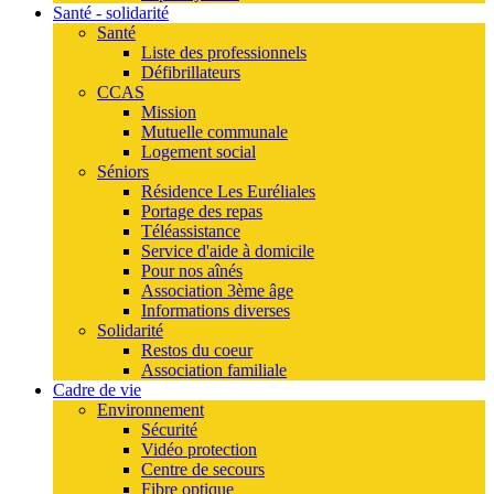
Santé - solidarité
Santé
Liste des professionnels
Défibrillateurs
CCAS
Mission
Mutuelle communale
Logement social
Séniors
Résidence Les Euréliales
Portage des repas
Téléassistance
Service d'aide à domicile
Pour nos aînés
Association 3ème âge
Informations diverses
Solidarité
Restos du coeur
Association familiale
Cadre de vie
Environnement
Sécurité
Vidéo protection
Centre de secours
Fibre optique