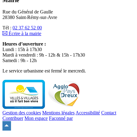
Mairie
Rue du Général de Gaulle
28380 Saint-Rémy-sur-Avre
Tél :
02 37 62 52 00
Écrire à la mairie
Heures d’ouverture :
Lundi : 15h à 17h30
Mardi à vendredi : 9h - 12h & 15h - 17h30
Samedi : 9h - 12h
Le service urbanisme est fermé le mercredi.
Gestion des cookies
Mentions légales
Accessibilité
Contact
Contribuer
Mon espace
Façonné par
Remonter
en
haut