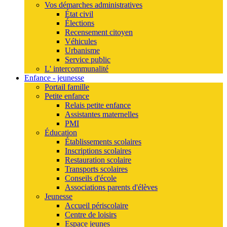
Vos démarches administratives
État civil
Élections
Recensement citoyen
Véhicules
Urbanisme
Service public
L' intercommunalité
Enfance - jeunesse
Portail famille
Petite enfance
Relais petite enfance
Assistantes maternelles
PMI
Éducation
Établissements scolaires
Inscriptions scolaires
Restauration scolaire
Transports scolaires
Conseils d'école
Associations parents d'élèves
Jeunesse
Accueil périscolaire
Centre de loisirs
Espace jeunes