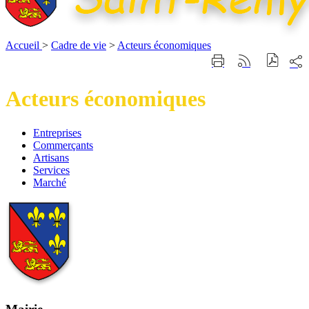
Accueil
>
Cadre de vie
>
Acteurs économiques
Part
Imprimer
Générer
sur
cette
le
les
page
flux
Acteurs économiques
rése
RSS
soci
Entreprises
Entreprises
Commerçants
Commerçants
Artisans
Artisans
Services
Services
Marché
Marché