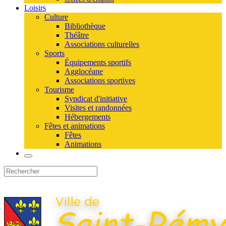
Loisirs
Culture
Bibliothèque
Théâtre
Associations culturelles
Sports
Équipements sportifs
Agglocéane
Associations sportives
Tourisme
Syndicat d'initiative
Visites et randonnées
Hébergements
Fêtes et animations
Fêtes
Animations