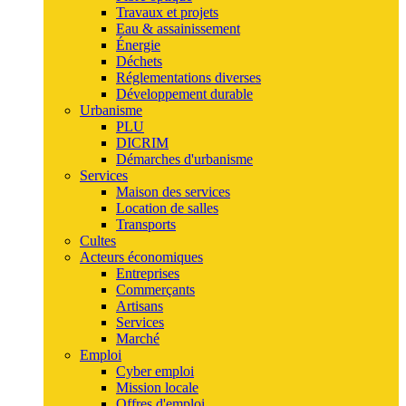
Travaux et projets
Eau & assainissement
Énergie
Déchets
Réglementations diverses
Développement durable
Urbanisme
PLU
DICRIM
Démarches d'urbanisme
Services
Maison des services
Location de salles
Transports
Cultes
Acteurs économiques
Entreprises
Commerçants
Artisans
Services
Marché
Emploi
Cyber emploi
Mission locale
Offres d'emploi