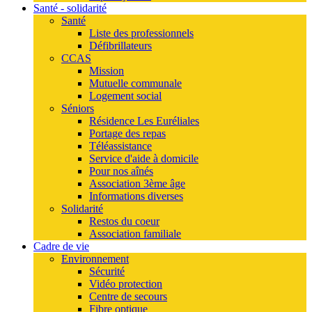
Santé - solidarité
Santé
Liste des professionnels
Défibrillateurs
CCAS
Mission
Mutuelle communale
Logement social
Séniors
Résidence Les Euréliales
Portage des repas
Téléassistance
Service d'aide à domicile
Pour nos aînés
Association 3ème âge
Informations diverses
Solidarité
Restos du coeur
Association familiale
Cadre de vie
Environnement
Sécurité
Vidéo protection
Centre de secours
Fibre optique