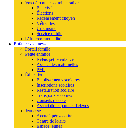
Vos démarches administratives
État civil
Élections
Recensement citoyen
Véhicules
Urbanisme
Service public
L' intercommunalité
Enfance - jeunesse
Portail famille
Petite enfance
Relais petite enfance
Assistantes maternelles
PMI
Éducation
Établissements scolaires
Inscriptions scolaires
Restauration scolaire
Transports scolaires
Conseils d'école
Associations parents d'élèves
Jeunesse
Accueil périscolaire
Centre de loisirs
Espace jeunes