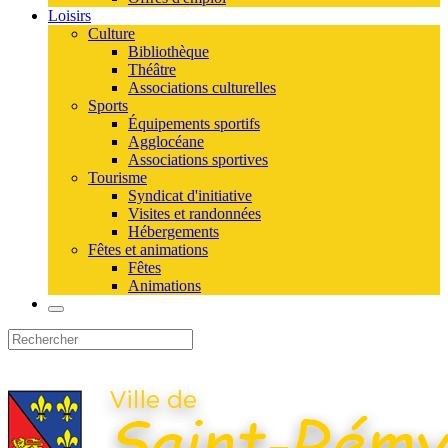
Loisirs
Culture
Bibliothèque
Théâtre
Associations culturelles
Sports
Équipements sportifs
Agglocéane
Associations sportives
Tourisme
Syndicat d'initiative
Visites et randonnées
Hébergements
Fêtes et animations
Fêtes
Animations