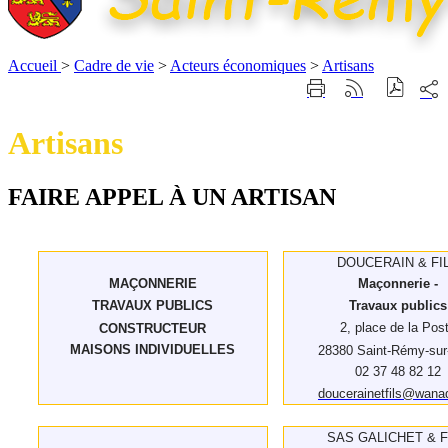
Accueil
>
Cadre de vie
>
Acteurs économiques
>
Artisans
Part
Imprimer
Générer
sur
cette
le
les
page
flux
Artisans
rése
RSS
soci
FAIRE APPEL À UN ARTISAN
DOUCERAIN & FI
MAÇONNERIE
Maçonnerie -
TRAVAUX PUBLICS
Travaux publics
2, place de la Pos
CONSTRUCTEUR
MAISONS INDIVIDUELLES
28380 Saint-Rémy-sur
02 37 48 82 12
doucerainetfils@wanad
SAS GALICHET & F