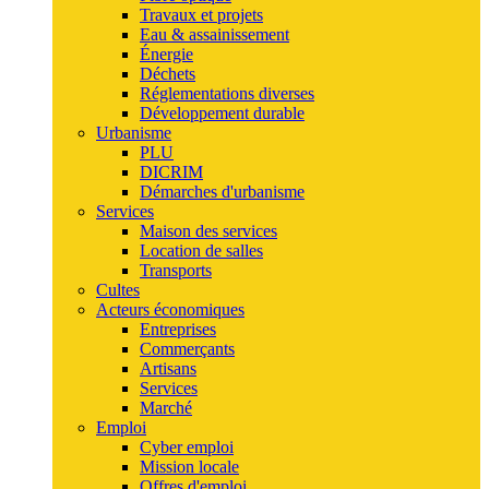
Travaux et projets
Eau & assainissement
Énergie
Déchets
Réglementations diverses
Développement durable
Urbanisme
PLU
DICRIM
Démarches d'urbanisme
Services
Maison des services
Location de salles
Transports
Cultes
Acteurs économiques
Entreprises
Commerçants
Artisans
Services
Marché
Emploi
Cyber emploi
Mission locale
Offres d'emploi