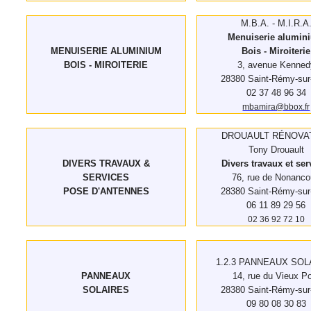
M.B.A. - M.I.R.A
Menuiserie alumin
MENUISERIE ALUMINIUM
Bois - Miroiterie
BOIS - MIROITERIE
3, avenue Kenned
28380 Saint-Rémy-sur
02 37 48 96 34
mbamira@bbox.fr
DROUAULT RÉNOVA
Tony Drouault
DIVERS TRAVAUX &
Divers travaux et ser
SERVICES
76, rue de Nonanco
POSE D'ANTENNES
28380 Saint-Rémy-sur
06 11 89 29 56
02 36 92 72 10
1.2.3 PANNEAUX SOL
PANNEAUX
14, rue du Vieux P
SOLAIRES
28380 Saint-Rémy-sur
09 80 08 30 83