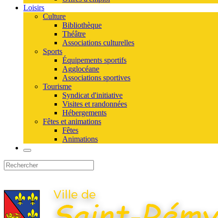
Loisirs
Culture
Bibliothèque
Théâtre
Associations culturelles
Sports
Équipements sportifs
Agglocéane
Associations sportives
Tourisme
Syndicat d'initiative
Visites et randonnées
Hébergements
Fêtes et animations
Fêtes
Animations