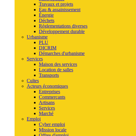
Travaux et projets
Eau & assainissement
Énergie
Déchets
Réglementations diverses
Développement durable
Urbanisme
PLU
DICRIM
Démarches d'urbanisme
Services
Maison des services
Location de salles
Transports
Cultes
Acteurs économiques
Entreprises
Commerçants
Artisans
Services
Marché
Emploi
Cyber emploi
Mission locale
Offres d'emploi