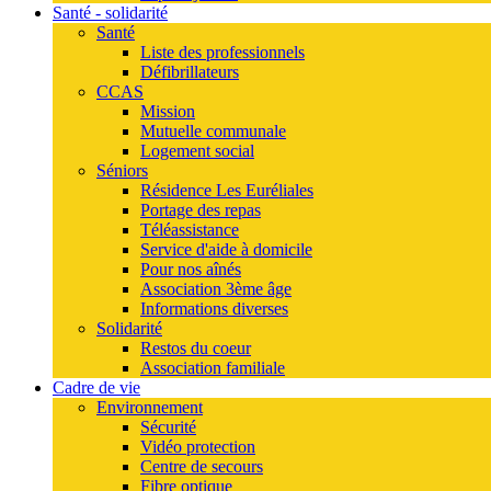
Santé - solidarité
Santé
Liste des professionnels
Défibrillateurs
CCAS
Mission
Mutuelle communale
Logement social
Séniors
Résidence Les Euréliales
Portage des repas
Téléassistance
Service d'aide à domicile
Pour nos aînés
Association 3ème âge
Informations diverses
Solidarité
Restos du coeur
Association familiale
Cadre de vie
Environnement
Sécurité
Vidéo protection
Centre de secours
Fibre optique