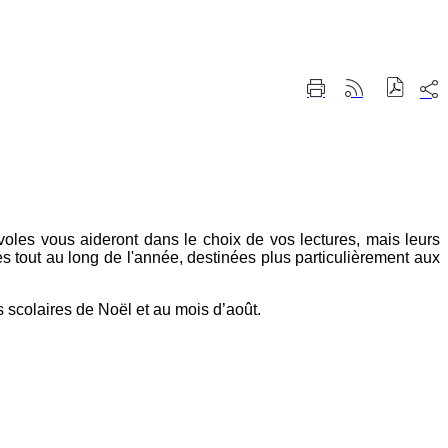
Part
Imprimer
Générer
sur
cette
le
les
page
flux
rése
RSS
soci
oles vous aideront dans le choix de vos lectures, mais leurs
tout au long de l'année, destinées plus particulièrement aux
 scolaires de Noël et au mois d’août.