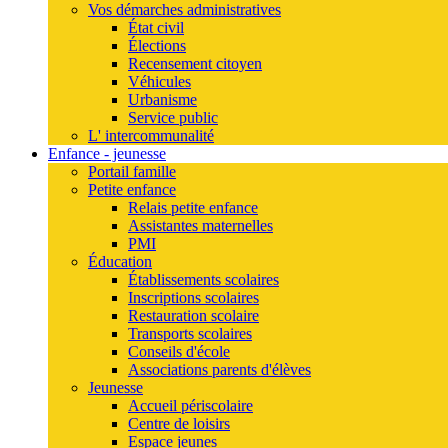
Vos démarches administratives
État civil
Élections
Recensement citoyen
Véhicules
Urbanisme
Service public
L' intercommunalité
Enfance - jeunesse
Portail famille
Petite enfance
Relais petite enfance
Assistantes maternelles
PMI
Éducation
Établissements scolaires
Inscriptions scolaires
Restauration scolaire
Transports scolaires
Conseils d'école
Associations parents d'élèves
Jeunesse
Accueil périscolaire
Centre de loisirs
Espace jeunes