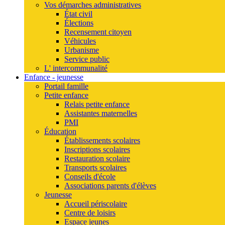
Vos démarches administratives
État civil
Élections
Recensement citoyen
Véhicules
Urbanisme
Service public
L' intercommunalité
Enfance - jeunesse
Portail famille
Petite enfance
Relais petite enfance
Assistantes maternelles
PMI
Éducation
Établissements scolaires
Inscriptions scolaires
Restauration scolaire
Transports scolaires
Conseils d'école
Associations parents d'élèves
Jeunesse
Accueil périscolaire
Centre de loisirs
Espace jeunes