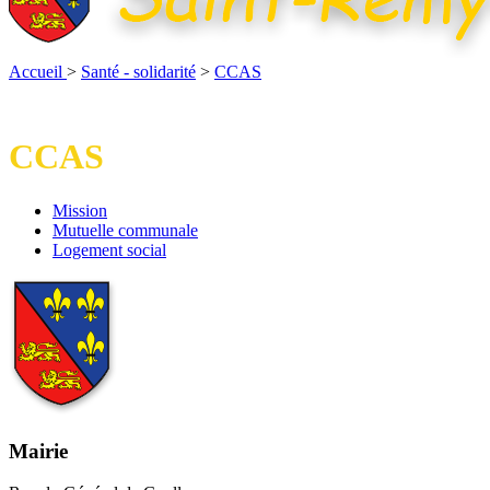
Accueil
>
Santé - solidarité
>
CCAS
CCAS
Mission
Mission
Mutuelle
Mutuelle communale
communale
Logement
Logement social
social
Mairie