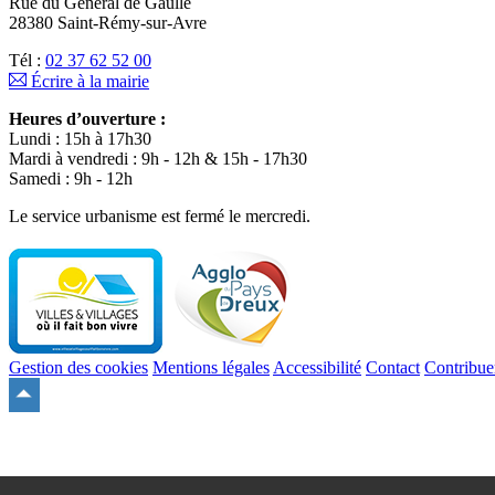
Rue du Général de Gaulle
28380 Saint-Rémy-sur-Avre
Tél :
02 37 62 52 00
Écrire à la mairie
Heures d’ouverture :
Lundi : 15h à 17h30
Mardi à vendredi : 9h - 12h & 15h - 17h30
Samedi : 9h - 12h
Le service urbanisme est fermé le mercredi.
Gestion des cookies
Mentions légales
Accessibilité
Contact
Contribue
Remonter
en
haut
du
site