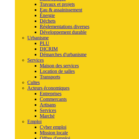
Travaux et projets
Eau & assainissement
Énergie
Déchets
Réglementations diverses
Développement durable
Urbanisme
PLU
DICRIM
Démarches d'urbanisme
Services
Maison des services
Location de salles
Transports
Cultes
Acteurs économiques
Entreprises
Commerçants
Artisans
Services
Marché
Emploi
Cyber emploi
Mission locale
Offres d'emploi