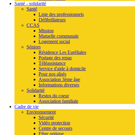
Santé - solidarité
Santé
Liste des professionnels
Défibrillateurs
CCAS
Mission
Mutuelle communale
Logement social
Séniors
Résidence Les Euréliales
Portage des repas
Téléassistance
Service d'aide à domicile
Pour nos aînés
Association 3ème âge
Informations diverses
Solidarité
Restos du coeur
Association familiale
Cadre de vie
Environnement
Sécurité
Vidéo protection
Centre de secours
Fibre optique