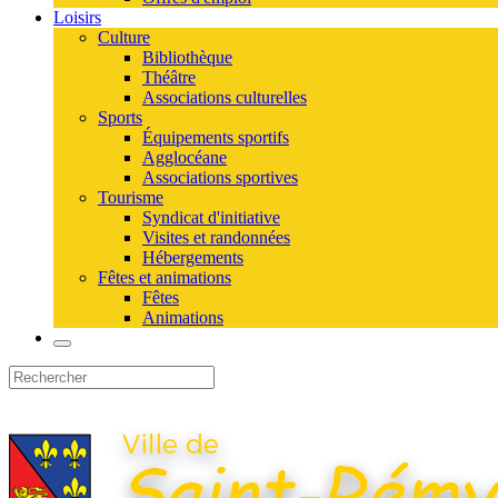
Loisirs
Culture
Bibliothèque
Théâtre
Associations culturelles
Sports
Équipements sportifs
Agglocéane
Associations sportives
Tourisme
Syndicat d'initiative
Visites et randonnées
Hébergements
Fêtes et animations
Fêtes
Animations