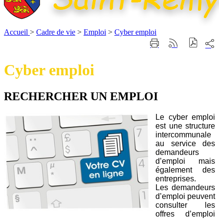
Accueil
>
Cadre de vie
>
Emploi
>
Cyber emploi
Part
Imprimer
Générer
sur
cette
le
les
page
flux
Cyber emploi
rése
RSS
soci
RECHERCHER UN EMPLOI
Le cyber emploi
est une structure
intercommunale
au service des
demandeurs
d’emploi mais
également des
entreprises.
Les demandeurs
d’emploi peuvent
consulter les
offres d’emploi