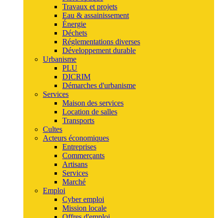
Travaux et projets
Eau & assainissement
Énergie
Déchets
Réglementations diverses
Développement durable
Urbanisme
PLU
DICRIM
Démarches d'urbanisme
Services
Maison des services
Location de salles
Transports
Cultes
Acteurs économiques
Entreprises
Commerçants
Artisans
Services
Marché
Emploi
Cyber emploi
Mission locale
Offres d'emploi