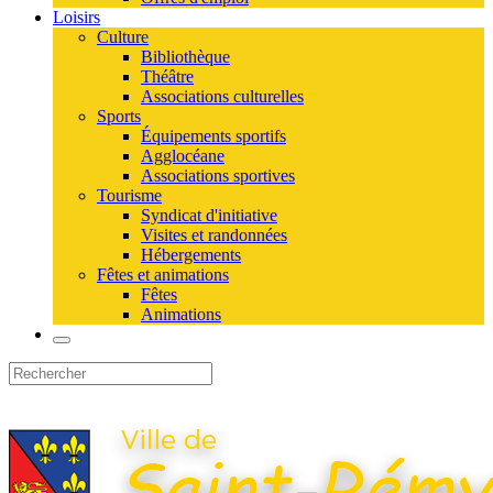
Loisirs
Culture
Bibliothèque
Théâtre
Associations culturelles
Sports
Équipements sportifs
Agglocéane
Associations sportives
Tourisme
Syndicat d'initiative
Visites et randonnées
Hébergements
Fêtes et animations
Fêtes
Animations