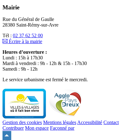
Mairie
Rue du Général de Gaulle
28380 Saint-Rémy-sur-Avre
Tél :
02 37 62 52 00
Écrire à la mairie
Heures d’ouverture :
Lundi : 15h à 17h30
Mardi à vendredi : 9h - 12h & 15h - 17h30
Samedi : 9h - 12h
Le service urbanisme est fermé le mercredi.
Gestion des cookies
Mentions légales
Accessibilité
Contact
Contribuer
Mon espace
Façonné par
Remonter
en