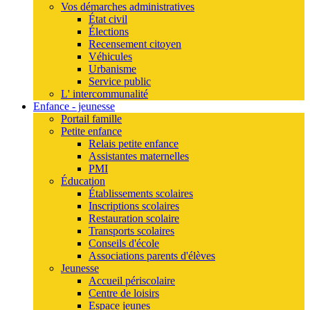
Vos démarches administratives
État civil
Élections
Recensement citoyen
Véhicules
Urbanisme
Service public
L' intercommunalité
Enfance - jeunesse
Portail famille
Petite enfance
Relais petite enfance
Assistantes maternelles
PMI
Éducation
Établissements scolaires
Inscriptions scolaires
Restauration scolaire
Transports scolaires
Conseils d'école
Associations parents d'élèves
Jeunesse
Accueil périscolaire
Centre de loisirs
Espace jeunes