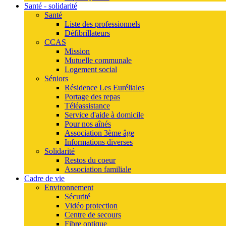
Santé - solidarité
Santé
Liste des professionnels
Défibrillateurs
CCAS
Mission
Mutuelle communale
Logement social
Séniors
Résidence Les Euréliales
Portage des repas
Téléassistance
Service d'aide à domicile
Pour nos aînés
Association 3ème âge
Informations diverses
Solidarité
Restos du coeur
Association familiale
Cadre de vie
Environnement
Sécurité
Vidéo protection
Centre de secours
Fibre optique