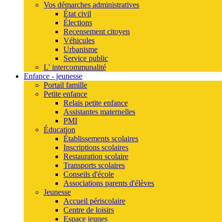
Vos démarches administratives
État civil
Élections
Recensement citoyen
Véhicules
Urbanisme
Service public
L' intercommunalité
Enfance - jeunesse
Portail famille
Petite enfance
Relais petite enfance
Assistantes maternelles
PMI
Éducation
Établissements scolaires
Inscriptions scolaires
Restauration scolaire
Transports scolaires
Conseils d'école
Associations parents d'élèves
Jeunesse
Accueil périscolaire
Centre de loisirs
Espace jeunes