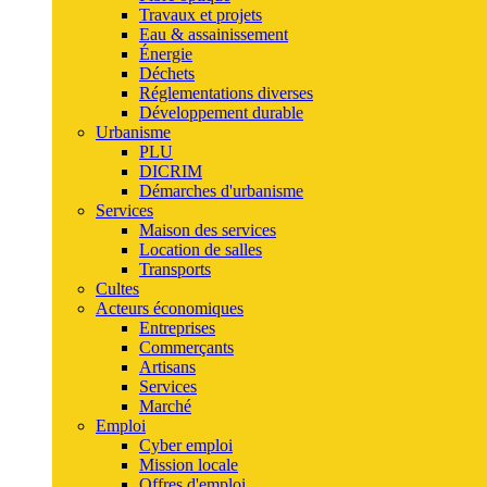
Travaux et projets
Eau & assainissement
Énergie
Déchets
Réglementations diverses
Développement durable
Urbanisme
PLU
DICRIM
Démarches d'urbanisme
Services
Maison des services
Location de salles
Transports
Cultes
Acteurs économiques
Entreprises
Commerçants
Artisans
Services
Marché
Emploi
Cyber emploi
Mission locale
Offres d'emploi