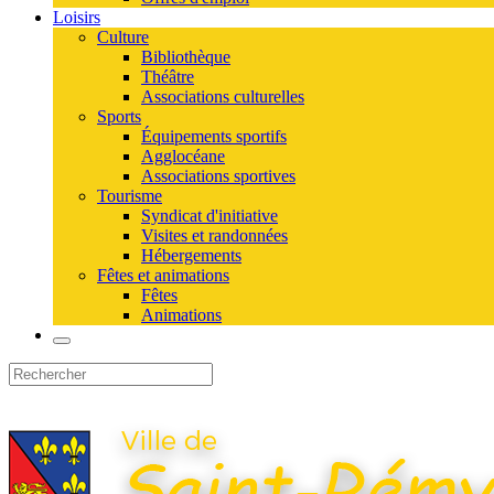
Loisirs
Culture
Bibliothèque
Théâtre
Associations culturelles
Sports
Équipements sportifs
Agglocéane
Associations sportives
Tourisme
Syndicat d'initiative
Visites et randonnées
Hébergements
Fêtes et animations
Fêtes
Animations