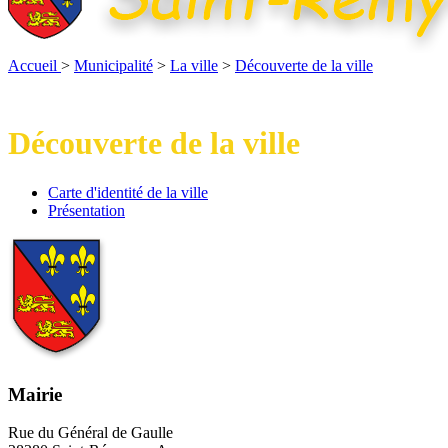
Accueil
>
Municipalité
>
La ville
>
Découverte de la ville
Découverte de la ville
Carte
Carte d'identité de la ville
d'identité
Présentation
Présentation
de
la
ville
Mairie
Rue du Général de Gaulle