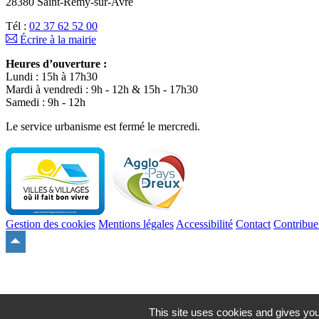
28380 Saint-Rémy-sur-Avre
Tél :
02 37 62 52 00
Écrire à la mairie
Heures d’ouverture :
Lundi : 15h à 17h30
Mardi à vendredi : 9h - 12h & 15h - 17h30
Samedi : 9h - 12h
Le service urbanisme est fermé le mercredi.
Gestion des cookies
Mentions légales
Accessibilité
Contact
Contribue
Remonter
en
haut
du
site
This site uses cookies and gives you