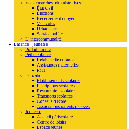
Vos démarches administratives
État civil
Élections
Recensement citoyen
Véhicules
Urbanisme
Service public
L' intercommunalité
Enfance - jeunesse
Portail famille
Petite enfance
Relais petite enfance
Assistantes maternelles
PMI
Éducation
Établissements scolaires
Inscriptions scolaires
Restauration scolaire
Transports scolaires
Conseils d'école
Associations parents d'élèves
Jeunesse
Accueil périscolaire
Centre de loisirs
Espace jeunes