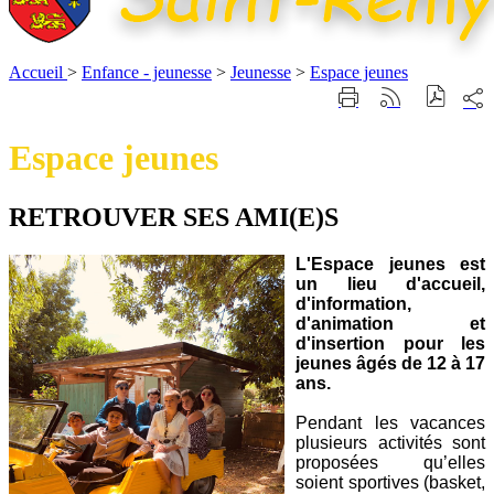
Accueil
>
Enfance - jeunesse
>
Jeunesse
>
Espace jeunes
Part
Imprimer
Générer
sur
cette
le
les
page
flux
Espace jeunes
rése
RSS
soci
RETROUVER SES AMI(E)S
L'Espace jeunes est
un lieu d'accueil,
d'information,
d'animation et
d'insertion pour les
jeunes âgés de 12 à 17
ans.
Pendant les vacances
plusieurs activités sont
proposées qu’elles
soient sportives (basket,