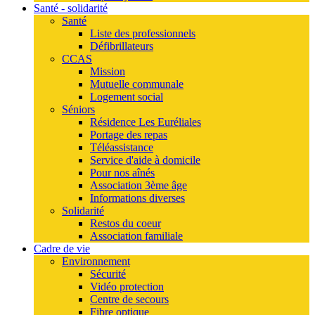
Santé - solidarité
Santé
Liste des professionnels
Défibrillateurs
CCAS
Mission
Mutuelle communale
Logement social
Séniors
Résidence Les Euréliales
Portage des repas
Téléassistance
Service d'aide à domicile
Pour nos aînés
Association 3ème âge
Informations diverses
Solidarité
Restos du coeur
Association familiale
Cadre de vie
Environnement
Sécurité
Vidéo protection
Centre de secours
Fibre optique