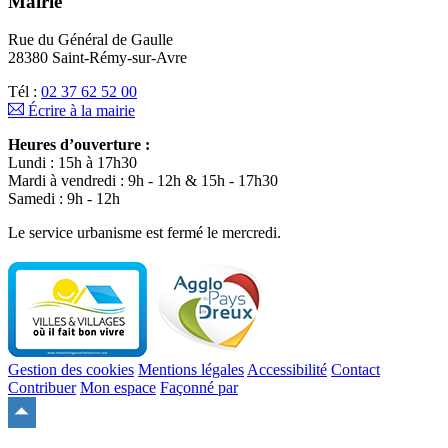
Mairie
Rue du Général de Gaulle
28380 Saint-Rémy-sur-Avre
Tél :
02 37 62 52 00
Écrire à la mairie
Heures d’ouverture :
Lundi : 15h à 17h30
Mardi à vendredi : 9h - 12h & 15h - 17h30
Samedi : 9h - 12h
Le service urbanisme est fermé le mercredi.
Gestion des cookies
Mentions légales
Accessibilité
Contact
Contribuer
Mon espace
Façonné par
Remonter
en
haut