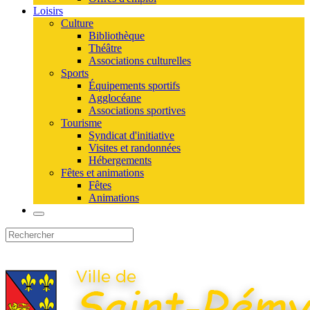
Loisirs
Culture
Bibliothèque
Théâtre
Associations culturelles
Sports
Équipements sportifs
Agglocéane
Associations sportives
Tourisme
Syndicat d'initiative
Visites et randonnées
Hébergements
Fêtes et animations
Fêtes
Animations