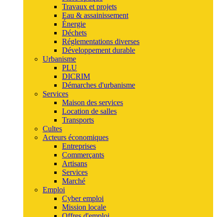
Travaux et projets
Eau & assainissement
Énergie
Déchets
Réglementations diverses
Développement durable
Urbanisme
PLU
DICRIM
Démarches d'urbanisme
Services
Maison des services
Location de salles
Transports
Cultes
Acteurs économiques
Entreprises
Commerçants
Artisans
Services
Marché
Emploi
Cyber emploi
Mission locale
Offres d'emploi