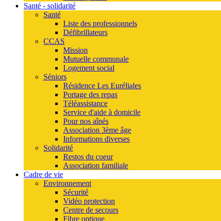
Santé - solidarité
Santé
Liste des professionnels
Défibrillateurs
CCAS
Mission
Mutuelle communale
Logement social
Séniors
Résidence Les Euréliales
Portage des repas
Téléassistance
Service d'aide à domicile
Pour nos aînés
Association 3ème âge
Informations diverses
Solidarité
Restos du coeur
Association familiale
Cadre de vie
Environnement
Sécurité
Vidéo protection
Centre de secours
Fibre optique