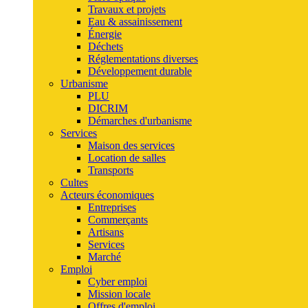
Travaux et projets
Eau & assainissement
Énergie
Déchets
Réglementations diverses
Développement durable
Urbanisme
PLU
DICRIM
Démarches d'urbanisme
Services
Maison des services
Location de salles
Transports
Cultes
Acteurs économiques
Entreprises
Commerçants
Artisans
Services
Marché
Emploi
Cyber emploi
Mission locale
Offres d'emploi