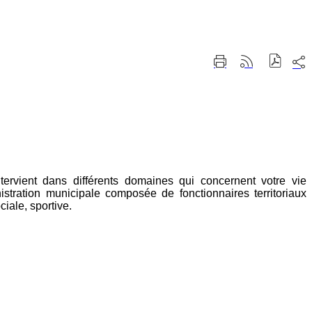
Part
Imprimer
Générer
sur
cette
le
les
page
flux
rése
RSS
soci
tervient dans différents domaines qui concernent votre vie
nistration municipale composée de fonctionnaires territoriaux
ciale, sportive.