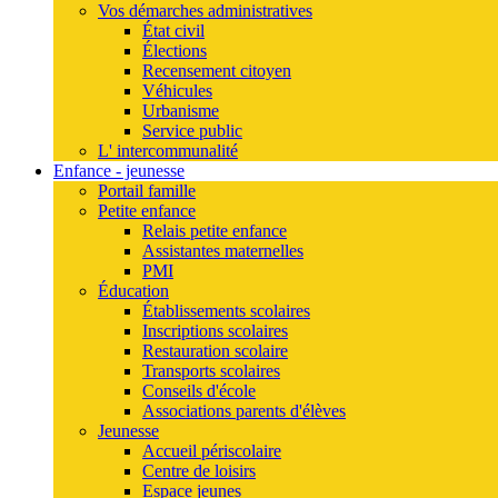
Vos démarches administratives
État civil
Élections
Recensement citoyen
Véhicules
Urbanisme
Service public
L' intercommunalité
Enfance - jeunesse
Portail famille
Petite enfance
Relais petite enfance
Assistantes maternelles
PMI
Éducation
Établissements scolaires
Inscriptions scolaires
Restauration scolaire
Transports scolaires
Conseils d'école
Associations parents d'élèves
Jeunesse
Accueil périscolaire
Centre de loisirs
Espace jeunes