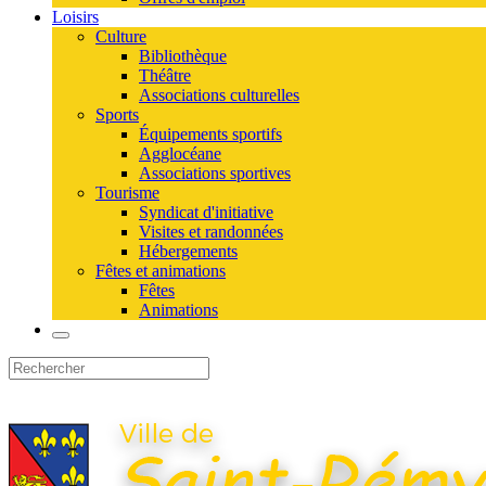
Loisirs
Culture
Bibliothèque
Théâtre
Associations culturelles
Sports
Équipements sportifs
Agglocéane
Associations sportives
Tourisme
Syndicat d'initiative
Visites et randonnées
Hébergements
Fêtes et animations
Fêtes
Animations