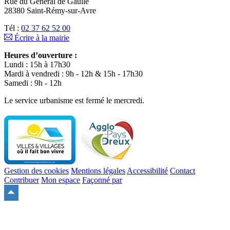
Rue du Général de Gaulle
28380 Saint-Rémy-sur-Avre
Tél :
02 37 62 52 00
Écrire à la mairie
Heures d’ouverture :
Lundi : 15h à 17h30
Mardi à vendredi : 9h - 12h & 15h - 17h30
Samedi : 9h - 12h
Le service urbanisme est fermé le mercredi.
Gestion des cookies
Mentions légales
Accessibilité
Contact
Contribuer
Mon espace
Façonné par
Remonter
en
haut
du
site