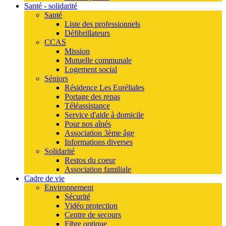
Santé - solidarité
Santé
Liste des professionnels
Défibrillateurs
CCAS
Mission
Mutuelle communale
Logement social
Séniors
Résidence Les Euréliales
Portage des repas
Téléassistance
Service d'aide à domicile
Pour nos aînés
Association 3ème âge
Informations diverses
Solidarité
Restos du coeur
Association familiale
Cadre de vie
Environnement
Sécurité
Vidéo protection
Centre de secours
Fibre optique