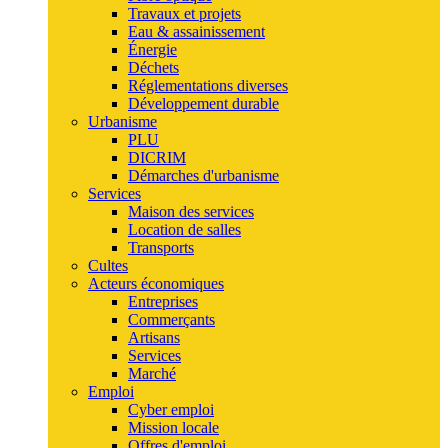
Travaux et projets
Eau & assainissement
Énergie
Déchets
Réglementations diverses
Développement durable
Urbanisme
PLU
DICRIM
Démarches d'urbanisme
Services
Maison des services
Location de salles
Transports
Cultes
Acteurs économiques
Entreprises
Commerçants
Artisans
Services
Marché
Emploi
Cyber emploi
Mission locale
Offres d'emploi