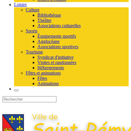
Loisirs
Culture
Bibliothèque
Théâtre
Associations culturelles
Sports
Équipements sportifs
Agglocéane
Associations sportives
Tourisme
Syndicat d'initiative
Visites et randonnées
Hébergements
Fêtes et animations
Fêtes
Animations