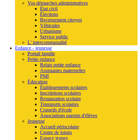
Vos démarches administratives
État civil
Élections
Recensement citoyen
Véhicules
Urbanisme
Service public
L' intercommunalité
Enfance - jeunesse
Portail famille
Petite enfance
Relais petite enfance
Assistantes maternelles
PMI
Éducation
Établissements scolaires
Inscriptions scolaires
Restauration scolaire
Transports scolaires
Conseils d'école
Associations parents d'élèves
Jeunesse
Accueil périscolaire
Centre de loisirs
Espace jeunes