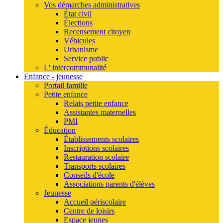
Vos démarches administratives
État civil
Élections
Recensement citoyen
Véhicules
Urbanisme
Service public
L' intercommunalité
Enfance - jeunesse
Portail famille
Petite enfance
Relais petite enfance
Assistantes maternelles
PMI
Éducation
Établissements scolaires
Inscriptions scolaires
Restauration scolaire
Transports scolaires
Conseils d'école
Associations parents d'élèves
Jeunesse
Accueil périscolaire
Centre de loisirs
Espace jeunes