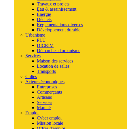
Travaux et projets
Eau & assainissement
Énergie
Déchets
Réglementations diverses
Développement durable
Urbanisme
PLU
DICRIM
Démarches d'urbanisme
Services
Maison des services
Location de salles
Transports
Cultes
Acteurs économiques
Entreprises
Commerçants
Artisans
Services
Marché
Emploi
Cyber emploi
Mission locale
Offres d'emploi