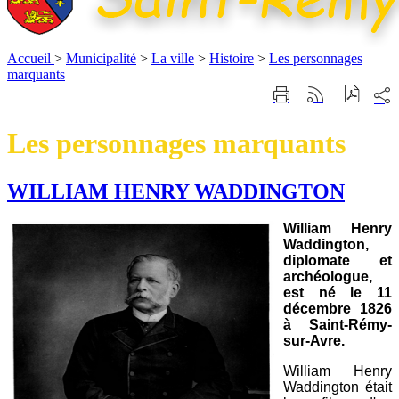
Accueil
>
Municipalité
>
La ville
>
Histoire
>
Les personnages
marquants
Part
Imprimer
Générer
sur
cette
le
les
page
flux
Les personnages marquants
rése
RSS
soci
WILLIAM HENRY WADDINGTON
William Henry
Waddington,
diplomate et
archéologue,
est né le 11
décembre 1826
à Saint-Rémy-
sur-Avre.
William Henry
Waddington était