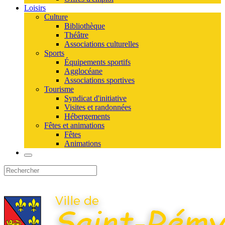
Loisirs
Culture
Bibliothèque
Théâtre
Associations culturelles
Sports
Équipements sportifs
Agglocéane
Associations sportives
Tourisme
Syndicat d'initiative
Visites et randonnées
Hébergements
Fêtes et animations
Fêtes
Animations