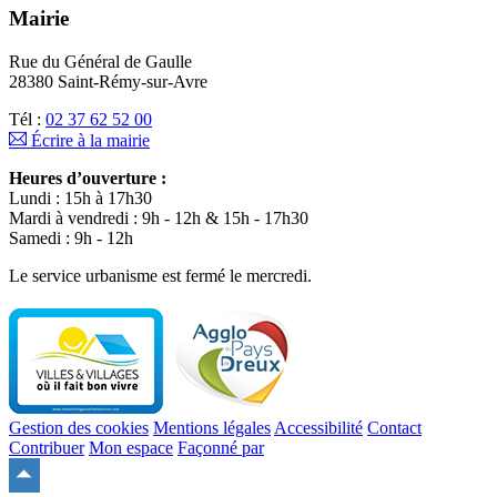
Mairie
Rue du Général de Gaulle
28380 Saint-Rémy-sur-Avre
Tél :
02 37 62 52 00
Écrire à la mairie
Heures d’ouverture :
Lundi : 15h à 17h30
Mardi à vendredi : 9h - 12h & 15h - 17h30
Samedi : 9h - 12h
Le service urbanisme est fermé le mercredi.
Gestion des cookies
Mentions légales
Accessibilité
Contact
Contribuer
Mon espace
Façonné par
Remonter
en