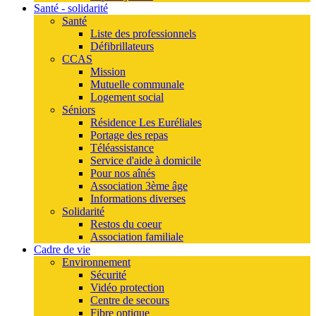
Santé - solidarité
Santé
Liste des professionnels
Défibrillateurs
CCAS
Mission
Mutuelle communale
Logement social
Séniors
Résidence Les Euréliales
Portage des repas
Téléassistance
Service d'aide à domicile
Pour nos aînés
Association 3ème âge
Informations diverses
Solidarité
Restos du coeur
Association familiale
Cadre de vie
Environnement
Sécurité
Vidéo protection
Centre de secours
Fibre optique