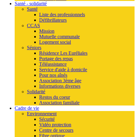
Santé - solidarité
Santé
Liste des professionnels
Défibrillateurs
CCAS
Mission
Mutuelle communale
Logement social
Séniors
Résidence Les Euréliales
Portage des repas
Téléassistance
Service d'aide à domicile
Pour nos aînés
Association 3ème âge
Informations diverses
Solidarité
Restos du coeur
Association familiale
Cadre de vie
Environnement
Sécurité
Vidéo protection
Centre de secours
Fibre optique