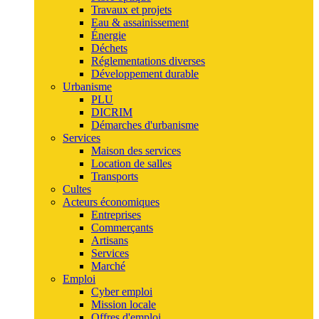
Travaux et projets
Eau & assainissement
Énergie
Déchets
Réglementations diverses
Développement durable
Urbanisme
PLU
DICRIM
Démarches d'urbanisme
Services
Maison des services
Location de salles
Transports
Cultes
Acteurs économiques
Entreprises
Commerçants
Artisans
Services
Marché
Emploi
Cyber emploi
Mission locale
Offres d'emploi