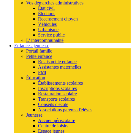
Vos démarches administratives
État civil
Élections
Recensement citoyen
Véhicules
Urbanisme
Service public
L' intercommunalité
Enfance - jeunesse
Portail famille
Petite enfance
Relais petite enfance
Assistantes maternelles
PMI
Éducation
Établissements scolaires
Inscriptions scolaires
Restauration scolaire
Transports scolaires
Conseils d'école
Associations parents d'élèves
Jeunesse
Accueil périscolaire
Centre de loisirs
Espace jeunes