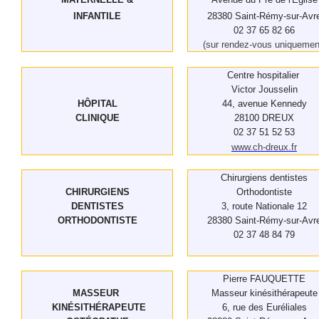
INFANTILE
28380 Saint-Rémy-sur-Avr
02 37 65 82 66
(sur rendez-vous uniquemen
Centre hospitalier
Victor Jousselin
HÔPITAL
44, avenue Kennedy
CLINIQUE
28100 DREUX
02 37 51 52 53
www.ch-dreux.fr
Chirurgiens dentistes
CHIRURGIENS
Orthodontiste
DENTISTES
3, route Nationale 12
ORTHODONTISTE
28380 Saint-Rémy-sur-Avr
02 37 48 84 79
Pierre FAUQUETTE
MASSEUR
Masseur kinésithérapeute
KINÉSITHÉRAPEUTE
6, rue des Euréliales