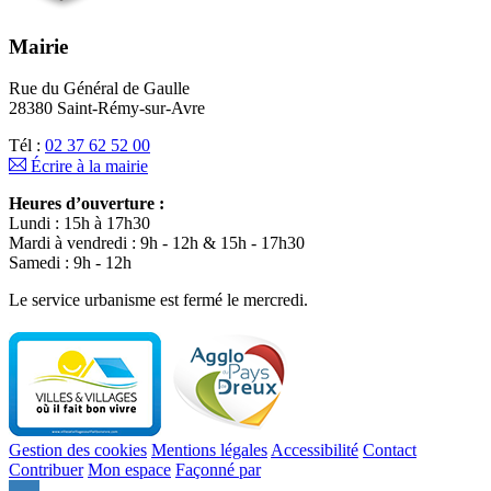
Mairie
Rue du Général de Gaulle
28380 Saint-Rémy-sur-Avre
Tél :
02 37 62 52 00
Écrire à la mairie
Heures d’ouverture :
Lundi : 15h à 17h30
Mardi à vendredi : 9h - 12h & 15h - 17h30
Samedi : 9h - 12h
Le service urbanisme est fermé le mercredi.
Gestion des cookies
Mentions légales
Accessibilité
Contact
Contribuer
Mon espace
Façonné par
Remonter