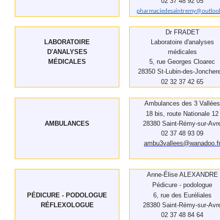
02 37 48 92 05
pharmaciedesaintremy@outlook
Dr FRADET
LABORATOIRE
Laboratoire d'analyses
D'ANALYSES
médicales
MÉDICALES
5, rue Georges Cloarec
28350 St-Lubin-des-Joncher
02 32 37 42 65
Ambulances des 3 Vallées
18 bis, route Nationale 12
AMBULANCES
28380 Saint-Rémy-sur-Avr
02 37 48 93 09
ambu3vallees@wanadoo.f
Anne-Élise ALEXANDRE
Pédicure - podologue
PÉDICURE - PODOLOGUE
6, rue des Euréliales
RÉFLEXOLOGUE
28380 Saint-Rémy-sur-Avr
02 37 48 84 64