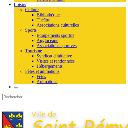
Loisirs
Culture
Bibliothèque
Théâtre
Associations culturelles
Sports
Équipements sportifs
Agglocéane
Associations sportives
Tourisme
Syndicat d'initiative
Visites et randonnées
Hébergements
Fêtes et animations
Fêtes
Animations