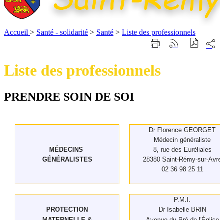
Accueil
>
Santé - solidarité
>
Santé
>
Liste des professionnels
Part
Imprimer
Générer
sur
cette
le
les
page
flux
Liste des professionnels
rése
RSS
soci
PRENDRE SOIN DE SOI
Dr Florence GEORGET
Médecin généraliste
MÉDECINS
8, rue des Euréliales
GÉNÉRALISTES
28380 Saint-Rémy-sur-Avr
02 36 98 25 11
P.M.I.
PROTECTION
Dr Isabelle BRIN
MATERNELLE &
Avenue du Pré de l'Église