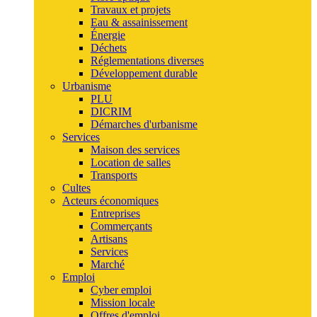
Travaux et projets
Eau & assainissement
Énergie
Déchets
Réglementations diverses
Développement durable
Urbanisme
PLU
DICRIM
Démarches d'urbanisme
Services
Maison des services
Location de salles
Transports
Cultes
Acteurs économiques
Entreprises
Commerçants
Artisans
Services
Marché
Emploi
Cyber emploi
Mission locale
Offres d'emploi