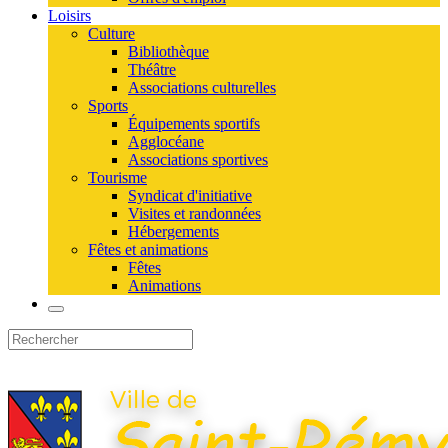
Loisirs
Culture
Bibliothèque
Théâtre
Associations culturelles
Sports
Équipements sportifs
Agglocéane
Associations sportives
Tourisme
Syndicat d'initiative
Visites et randonnées
Hébergements
Fêtes et animations
Fêtes
Animations