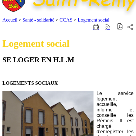
Accueil
>
Santé - solidarité
>
CCAS
>
Logement social
Part
Imprimer
Générer
sur
cette
le
les
page
flux
Logement social
rése
RSS
soci
SE LOGER EN H.L.M
LOGEMENTS SOCIAUX
Le service
logement
accueille,
informe et
conseille les
Rémois. Il est
chargé
d'enregistrer les