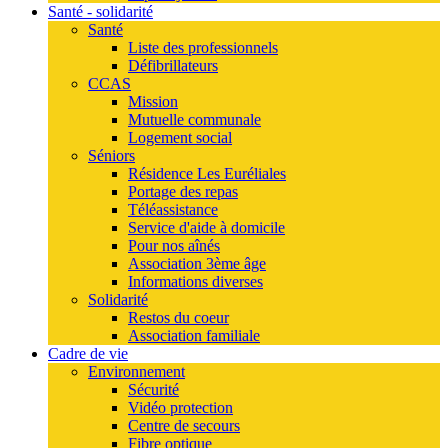
Santé - solidarité
Santé
Liste des professionnels
Défibrillateurs
CCAS
Mission
Mutuelle communale
Logement social
Séniors
Résidence Les Euréliales
Portage des repas
Téléassistance
Service d'aide à domicile
Pour nos aînés
Association 3ème âge
Informations diverses
Solidarité
Restos du coeur
Association familiale
Cadre de vie
Environnement
Sécurité
Vidéo protection
Centre de secours
Fibre optique