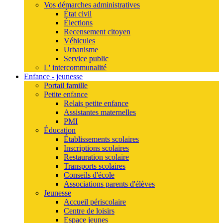
Vos démarches administratives
État civil
Élections
Recensement citoyen
Véhicules
Urbanisme
Service public
L' intercommunalité
Enfance - jeunesse
Portail famille
Petite enfance
Relais petite enfance
Assistantes maternelles
PMI
Éducation
Établissements scolaires
Inscriptions scolaires
Restauration scolaire
Transports scolaires
Conseils d'école
Associations parents d'élèves
Jeunesse
Accueil périscolaire
Centre de loisirs
Espace jeunes