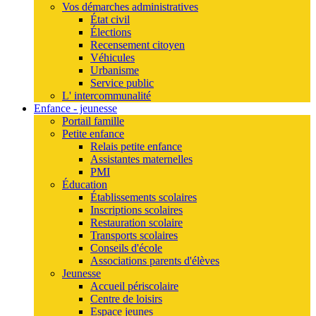
Vos démarches administratives
État civil
Élections
Recensement citoyen
Véhicules
Urbanisme
Service public
L' intercommunalité
Enfance - jeunesse
Portail famille
Petite enfance
Relais petite enfance
Assistantes maternelles
PMI
Éducation
Établissements scolaires
Inscriptions scolaires
Restauration scolaire
Transports scolaires
Conseils d'école
Associations parents d'élèves
Jeunesse
Accueil périscolaire
Centre de loisirs
Espace jeunes