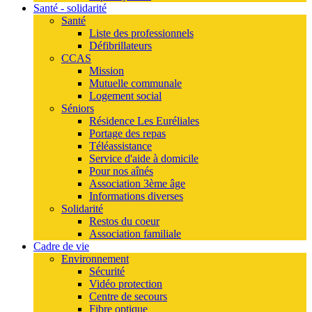
Santé - solidarité
Santé
Liste des professionnels
Défibrillateurs
CCAS
Mission
Mutuelle communale
Logement social
Séniors
Résidence Les Euréliales
Portage des repas
Téléassistance
Service d'aide à domicile
Pour nos aînés
Association 3ème âge
Informations diverses
Solidarité
Restos du coeur
Association familiale
Cadre de vie
Environnement
Sécurité
Vidéo protection
Centre de secours
Fibre optique