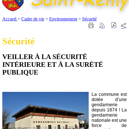
Accueil
>
Cadre de vie
>
Environnement
>
Sécurité
Part
Imprimer
Générer
sur
cette
le
les
page
flux
Sécurité
rése
RSS
soci
VEILLER À LA SÉCURITÉ
INTÉRIEURE ET À LA SURÉTÉ
PUBLIQUE
La commune est
dotée d’une
gendarmerie
depuis 1874 ! La
gendarmerie
nationale est une
force de