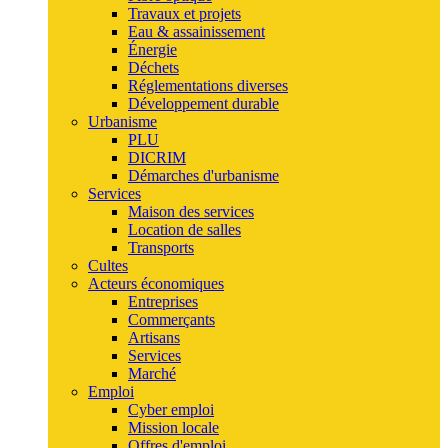
Travaux et projets
Eau & assainissement
Énergie
Déchets
Réglementations diverses
Développement durable
Urbanisme
PLU
DICRIM
Démarches d'urbanisme
Services
Maison des services
Location de salles
Transports
Cultes
Acteurs économiques
Entreprises
Commerçants
Artisans
Services
Marché
Emploi
Cyber emploi
Mission locale
Offres d'emploi