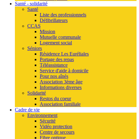
Santé - solidarité
Santé
Liste des professionnels
Défibrillateurs
CCAS
Mission
Mutuelle communale
Logement social
Séniors
Résidence Les Euréliales
Portage des repas
Téléassistance
Service d'aide à domicile
Pour nos aînés
Association 3ème âge
Informations diverses
Solidarité
Restos du coeur
Association familiale
Cadre de vie
Environnement
Sécurité
Vidéo protection
Centre de secours
Fibre optique