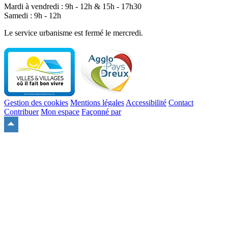
Mardi à vendredi : 9h - 12h & 15h - 17h30
Samedi : 9h - 12h
Le service urbanisme est fermé le mercredi.
Gestion des cookies
Mentions légales
Accessibilité
Contact
Contribuer
Mon espace
Façonné par
Remonter
en
haut
du
site