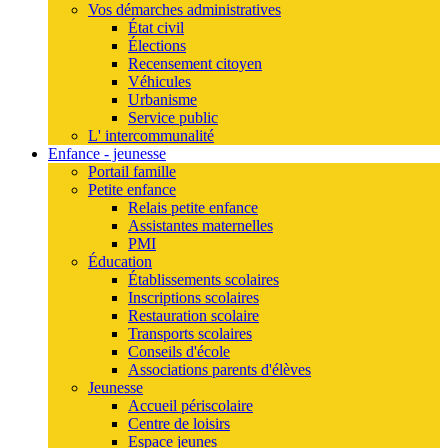
Vos démarches administratives
État civil
Élections
Recensement citoyen
Véhicules
Urbanisme
Service public
L' intercommunalité
Enfance - jeunesse
Portail famille
Petite enfance
Relais petite enfance
Assistantes maternelles
PMI
Éducation
Établissements scolaires
Inscriptions scolaires
Restauration scolaire
Transports scolaires
Conseils d'école
Associations parents d'élèves
Jeunesse
Accueil périscolaire
Centre de loisirs
Espace jeunes