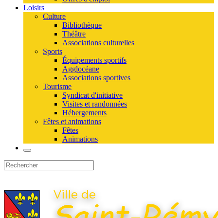
Loisirs
Culture
Bibliothèque
Théâtre
Associations culturelles
Sports
Équipements sportifs
Agglocéane
Associations sportives
Tourisme
Syndicat d'initiative
Visites et randonnées
Hébergements
Fêtes et animations
Fêtes
Animations