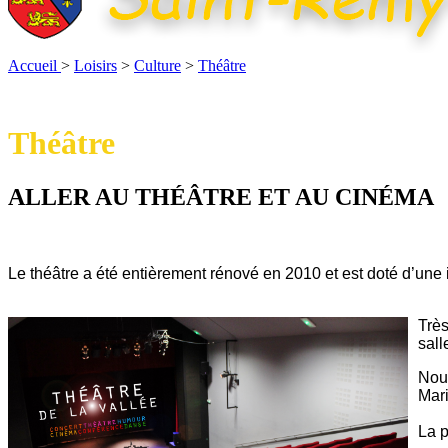
Accueil
>
Loisirs
>
Culture
>
Théâtre
Théâtre
ALLER AU THÉÂTRE ET AU CINÉMA
Le théâtre a été entièrement rénové en 2010 et est doté d’une 
Très
sa
l
Nous
Mari
La p