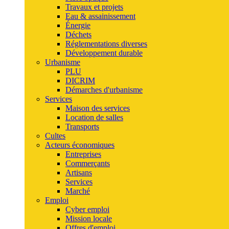
Travaux et projets
Eau & assainissement
Énergie
Déchets
Réglementations diverses
Développement durable
Urbanisme
PLU
DICRIM
Démarches d'urbanisme
Services
Maison des services
Location de salles
Transports
Cultes
Acteurs économiques
Entreprises
Commerçants
Artisans
Services
Marché
Emploi
Cyber emploi
Mission locale
Offres d'emploi