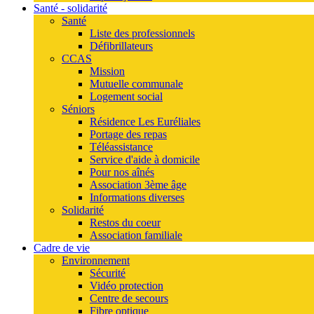
Santé - solidarité
Santé
Liste des professionnels
Défibrillateurs
CCAS
Mission
Mutuelle communale
Logement social
Séniors
Résidence Les Euréliales
Portage des repas
Téléassistance
Service d'aide à domicile
Pour nos aînés
Association 3ème âge
Informations diverses
Solidarité
Restos du coeur
Association familiale
Cadre de vie
Environnement
Sécurité
Vidéo protection
Centre de secours
Fibre optique