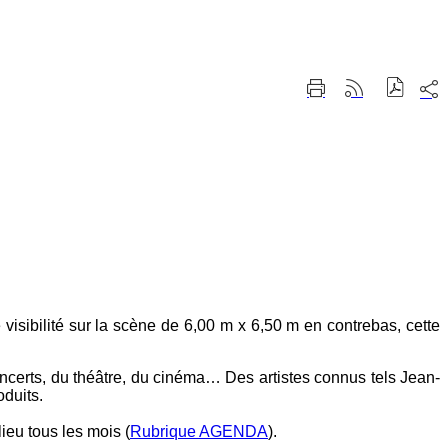
Part
Imprimer
Générer
sur
cette
le
les
page
flux
rése
RSS
soci
visibilité sur la scène de 6,00 m x 6,5
0 m en contrebas, cette
oncerts, du théâtre, du cinéma… Des artistes connus tels Jean-
oduits.
ieu tous les mois (
Rubrique AGENDA
).