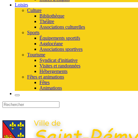
Loisirs
Culture
Bibliothèque
Théâtre
Associations culturelles
Sports
Équipements sportifs
Agglocéane
Associations sportives
Tourisme
Syndicat d'initiative
Visites et randonnées
Hébergements
Fêtes et animations
Fêtes
Animations