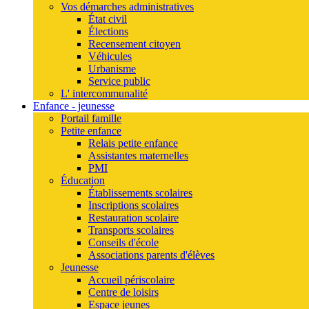
Vos démarches administratives
État civil
Élections
Recensement citoyen
Véhicules
Urbanisme
Service public
L' intercommunalité
Enfance - jeunesse
Portail famille
Petite enfance
Relais petite enfance
Assistantes maternelles
PMI
Éducation
Établissements scolaires
Inscriptions scolaires
Restauration scolaire
Transports scolaires
Conseils d'école
Associations parents d'élèves
Jeunesse
Accueil périscolaire
Centre de loisirs
Espace jeunes