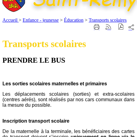
Accueil
>
Enfance - jeunesse
>
Éducation
>
Transports scolaires
Part
Imprimer
Générer
sur
cette
le
les
page
flux
Transports scolaires
rése
RSS
soci
PRENDRE LE BUS
Les sorties scolaires maternelles et primaires
Les déplacements scolaires (sorties) et extra-scolaires
(centres aérés), sont réalisés par nos cars communaux dans
la mesure du possible.
Inscription transport scolaire
De la maternelle à la terminale, les bénéficiaires des cartes
de transport doivent s’inscrire
uniquement en ligne via le