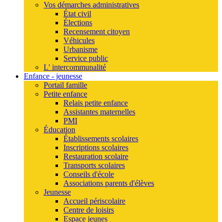
Vos démarches administratives
État civil
Élections
Recensement citoyen
Véhicules
Urbanisme
Service public
L' intercommunalité
Enfance - jeunesse
Portail famille
Petite enfance
Relais petite enfance
Assistantes maternelles
PMI
Éducation
Établissements scolaires
Inscriptions scolaires
Restauration scolaire
Transports scolaires
Conseils d'école
Associations parents d'élèves
Jeunesse
Accueil périscolaire
Centre de loisirs
Espace jeunes