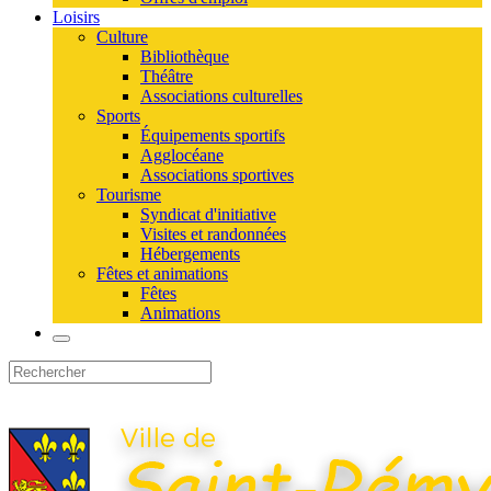
Loisirs
Culture
Bibliothèque
Théâtre
Associations culturelles
Sports
Équipements sportifs
Agglocéane
Associations sportives
Tourisme
Syndicat d'initiative
Visites et randonnées
Hébergements
Fêtes et animations
Fêtes
Animations