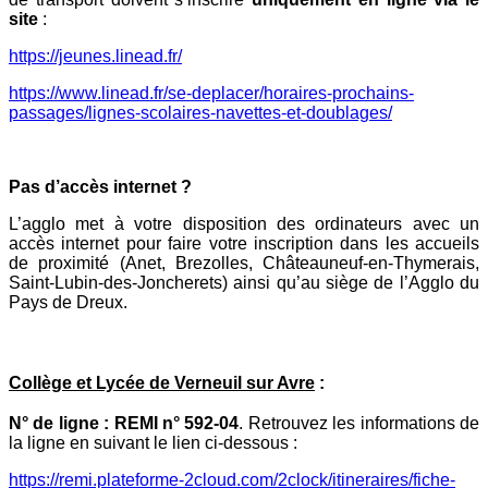
site
:
https://jeunes.linead.fr/
https://www.linead.fr/se-deplacer/horaires-prochains-
passages/lignes-scolaires-navettes-et-doublages/
Pas d’accès internet ?
L’agglo met à votre disposition des ordinateurs avec un
accès internet pour faire votre inscription dans les accueils
de proximité (Anet, Brezolles, Châteauneuf-en-Thymerais,
Saint-Lubin-des-Joncherets) ainsi qu’au siège de l’Agglo du
Pays de Dreux.
Collège et Lycée de Verneuil sur Avre
:
N° de ligne : REMI n° 592-04
. Retrouvez les informations de
la ligne en suivant le lien ci-dessous :
https://remi.plateforme-2cloud.com/2clock/itineraires/fiche-