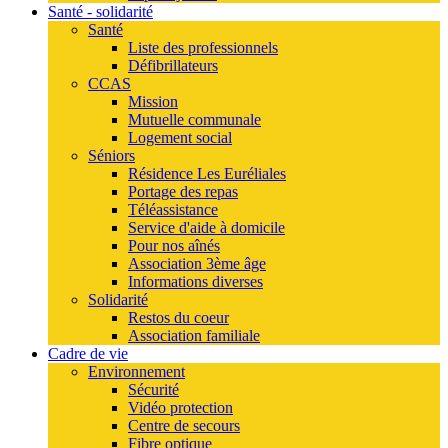
Santé - solidarité
Santé
Liste des professionnels
Défibrillateurs
CCAS
Mission
Mutuelle communale
Logement social
Séniors
Résidence Les Euréliales
Portage des repas
Téléassistance
Service d'aide à domicile
Pour nos aînés
Association 3ème âge
Informations diverses
Solidarité
Restos du coeur
Association familiale
Cadre de vie
Environnement
Sécurité
Vidéo protection
Centre de secours
Fibre optique