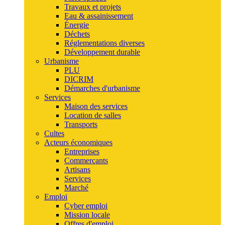
Travaux et projets
Eau & assainissement
Énergie
Déchets
Réglementations diverses
Développement durable
Urbanisme
PLU
DICRIM
Démarches d'urbanisme
Services
Maison des services
Location de salles
Transports
Cultes
Acteurs économiques
Entreprises
Commerçants
Artisans
Services
Marché
Emploi
Cyber emploi
Mission locale
Offres d'emploi