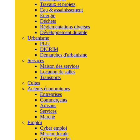
Travaux et projets
Eau & assainissement
Énergie
Déchets
Réglementations diverses
Développement durable
Urbanisme
PLU
DICRIM
Démarches d'urbanisme
Services
Maison des services
Location de salles
Transports
Cultes
Acteurs économiques
Entreprises
Commerçants
Artisans
Services
Marché
Emploi
Cyber emploi
Mission locale
Offres d'emploi