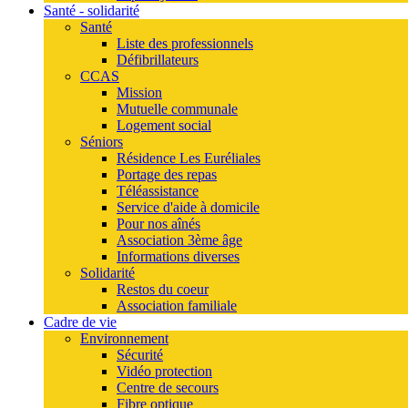
Santé - solidarité
Santé
Liste des professionnels
Défibrillateurs
CCAS
Mission
Mutuelle communale
Logement social
Séniors
Résidence Les Euréliales
Portage des repas
Téléassistance
Service d'aide à domicile
Pour nos aînés
Association 3ème âge
Informations diverses
Solidarité
Restos du coeur
Association familiale
Cadre de vie
Environnement
Sécurité
Vidéo protection
Centre de secours
Fibre optique