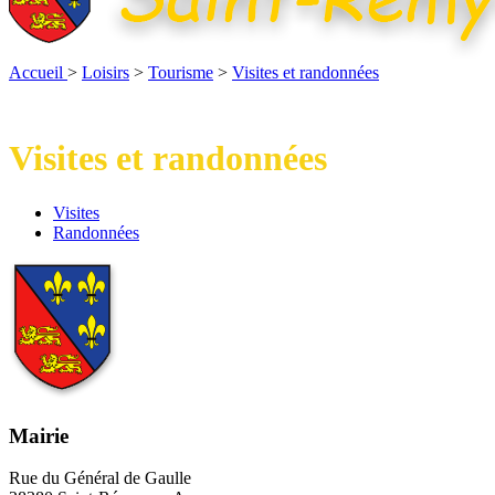
Accueil
>
Loisirs
>
Tourisme
>
Visites et randonnées
Visites et randonnées
Visites
Visites
Randonnées
Randonnées
Mairie
Rue du Général de Gaulle