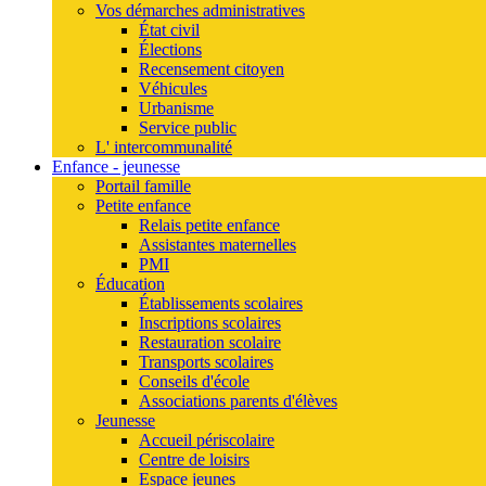
Vos démarches administratives
État civil
Élections
Recensement citoyen
Véhicules
Urbanisme
Service public
L' intercommunalité
Enfance - jeunesse
Portail famille
Petite enfance
Relais petite enfance
Assistantes maternelles
PMI
Éducation
Établissements scolaires
Inscriptions scolaires
Restauration scolaire
Transports scolaires
Conseils d'école
Associations parents d'élèves
Jeunesse
Accueil périscolaire
Centre de loisirs
Espace jeunes