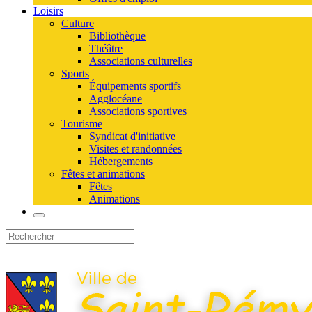
Loisirs
Culture
Bibliothèque
Théâtre
Associations culturelles
Sports
Équipements sportifs
Agglocéane
Associations sportives
Tourisme
Syndicat d'initiative
Visites et randonnées
Hébergements
Fêtes et animations
Fêtes
Animations