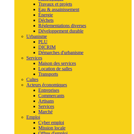
Travaux et projets
Eau & assainissement
Énergie
Déchets
Réglementations diverses
Développement durable
Urbanisme
PLU
DICRIM
Démarches d'urbanisme
Services
Maison des services
Location de salles
Transports
Cultes
Acteurs économiques
Entreprises
Commerçants
Artisans
Services
Marché
Emploi
Cyber emploi
Mission locale
Offres d'emploi