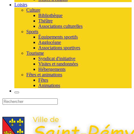
Loisirs
Culture
Bibliothèque
Théâtre
Associations culturelles
Sports
Équipements sportifs
Agglocéane
Associations sportives
Tourisme
Syndicat d'initiative
Visites et randonnées
Hébergements
Fêtes et animations
Fêtes
Animations