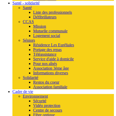
Santé - solidarité
Santé
Liste des professionnels
Défibrillateurs
CCAS
Mission
Mutuelle communale
Logement social
Séniors
Résidence Les Euréliales
Portage des repas
Téléassistance
Service d'aide à domicile
Pour nos aînés
Association 3ème âge
Informations diverses
Solidarité
Restos du coeur
Association familiale
Cadre de vie
Environnement
Sécurité
Vidéo protection
Centre de secours
Fibre optique