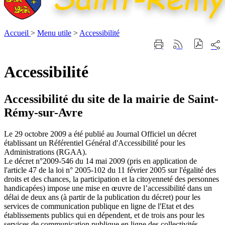
Accueil
>
Menu utile
>
Accessibilité
Part
Imprimer
Générer
sur
cette
le
les
page
flux
Accessibilité
rése
RSS
soci
Accessibilité du site de la mairie de Saint-
Rémy-sur-Avre
Le 29 octobre 2009 a été publié au Journal Officiel un décret
établissant un Référentiel Général d'Accessibilité pour les
Administrations (RGAA).
Le décret n°2009-546 du 14 mai 2009 (pris en application de
l'article 47 de la loi n° 2005-102 du 11 février 2005 sur l'égalité des
droits et des chances, la participation et la citoyenneté des personnes
handicapées) impose une mise en œuvre de l’accessibilité dans un
délai de deux ans (à partir de la publication du décret) pour les
services de communication publique en ligne de l'Etat et des
établissements publics qui en dépendent, et de trois ans pour les
services de communication publique en ligne des collectivités