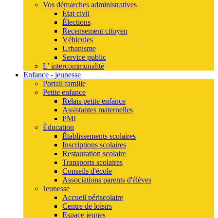
Vos démarches administratives
État civil
Élections
Recensement citoyen
Véhicules
Urbanisme
Service public
L' intercommunalité
Enfance - jeunesse
Portail famille
Petite enfance
Relais petite enfance
Assistantes maternelles
PMI
Éducation
Établissements scolaires
Inscriptions scolaires
Restauration scolaire
Transports scolaires
Conseils d'école
Associations parents d'élèves
Jeunesse
Accueil périscolaire
Centre de loisirs
Espace jeunes