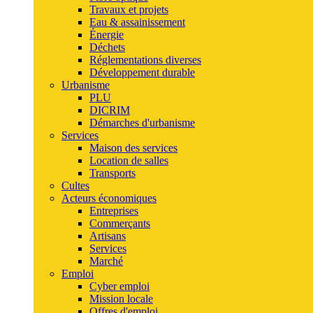
Travaux et projets
Eau & assainissement
Énergie
Déchets
Réglementations diverses
Développement durable
Urbanisme
PLU
DICRIM
Démarches d'urbanisme
Services
Maison des services
Location de salles
Transports
Cultes
Acteurs économiques
Entreprises
Commerçants
Artisans
Services
Marché
Emploi
Cyber emploi
Mission locale
Offres d'emploi