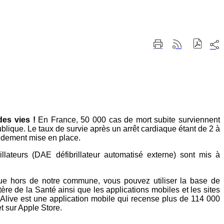
Part
Imprimer
Générer
sur
cette
le
les
page
flux
rése
RSS
soci
des vies !
En France, 50 000 cas de mort subite surviennent
lique. Le taux de survie après un arrêt cardiaque étant de 2 à
pidement mise en place.
illateurs (DAE défibrillateur automatisé externe) sont mis à
aque hors de notre commune, vous pouvez utiliser la base de
e de la Santé ainsi que les applications mobiles et les sites
 Alive est une application mobile qui recense plus de 114 000
et sur Apple Store.