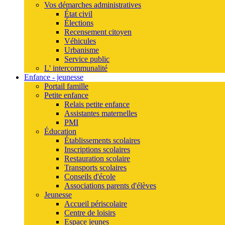
Vos démarches administratives
État civil
Élections
Recensement citoyen
Véhicules
Urbanisme
Service public
L' intercommunalité
Enfance - jeunesse
Portail famille
Petite enfance
Relais petite enfance
Assistantes maternelles
PMI
Éducation
Établissements scolaires
Inscriptions scolaires
Restauration scolaire
Transports scolaires
Conseils d'école
Associations parents d'élèves
Jeunesse
Accueil périscolaire
Centre de loisirs
Espace jeunes