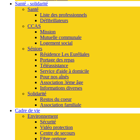
Santé - solidarité
Santé
Liste des professionnels
Défibrillateurs
CCAS
Mission
Mutuelle communale
Logement social
Séniors
Résidence Les Euréliales
Portage des repas
Téléassistance
Service d'aide à domicile
Pour nos aînés
Association 3ème âge
Informations diverses
Solidarité
Restos du coeur
Association familiale
Cadre de vie
Environnement
Sécurité
Vidéo protection
Centre de secours
Fibre optique