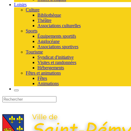
Loisirs
Culture
Bibliothèque
Théâtre
Associations culturelles
Sports
Équipements sportifs
Agglocéane
Associations sportives
Tourisme
Syndicat d'initiative
Visites et randonnées
Hébergements
Fêtes et animations
Fêtes
Animations