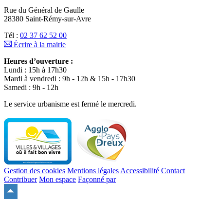
Rue du Général de Gaulle
28380 Saint-Rémy-sur-Avre
Tél :
02 37 62 52 00
Écrire à la mairie
Heures d’ouverture :
Lundi : 15h à 17h30
Mardi à vendredi : 9h - 12h & 15h - 17h30
Samedi : 9h - 12h
Le service urbanisme est fermé le mercredi.
Gestion des cookies
Mentions légales
Accessibilité
Contact
Contribuer
Mon espace
Façonné par
Remonter
en
haut
du