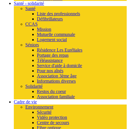
Santé - solidarité
Santé
Liste des professionnels
Défibrillateurs
CCAS
Mission
Mutuelle communale
Logement social
Séniors
Résidence Les Euréliales
Portage des repas
Téléassistance
Service d'aide à domicile
Pour nos aînés
Association 3ème âge
Informations diverses
Solidarité
Restos du coeur
Association familiale
Cadre de vie
Environnement
Sécurité
Vidéo protection
Centre de secours
Fibre optique