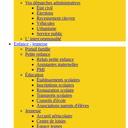
Vos démarches administratives
État civil
Élections
Recensement citoyen
Véhicules
Urbanisme
Service public
L' intercommunalité
Enfance - jeunesse
Portail famille
Petite enfance
Relais petite enfance
Assistantes maternelles
PMI
Éducation
Établissements scolaires
Inscriptions scolaires
Restauration scolaire
Transports scolaires
Conseils d'école
Associations parents d'élèves
Jeunesse
Accueil périscolaire
Centre de loisirs
Espace jeunes