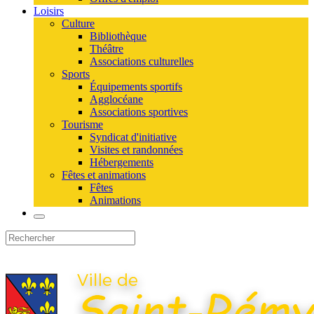
Loisirs
Culture
Bibliothèque
Théâtre
Associations culturelles
Sports
Équipements sportifs
Agglocéane
Associations sportives
Tourisme
Syndicat d'initiative
Visites et randonnées
Hébergements
Fêtes et animations
Fêtes
Animations