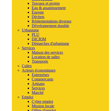
Travaux et projets
Eau & assainissement
Énergie
Déchets
Réglementations diverses
Développement durable
Urbanisme
PLU
DICRIM
Démarches d'urbanisme
Services
Maison des services
Location de salles
Transports
Cultes
Acteurs économiques
Entreprises
Commerçants
Artisans
Services
Marché
Emploi
Cyber emploi
Mission locale
Offres d'emploi