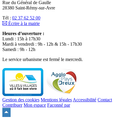
Rue du Général de Gaulle
28380 Saint-Rémy-sur-Avre
Tél :
02 37 62 52 00
Écrire à la mairie
Heures d’ouverture :
Lundi : 15h à 17h30
Mardi à vendredi : 9h - 12h & 15h - 17h30
Samedi : 9h - 12h
Le service urbanisme est fermé le mercredi.
Gestion des cookies
Mentions légales
Accessibilité
Contact
Contribuer
Mon espace
Façonné par
Remonter
en
haut
du
site