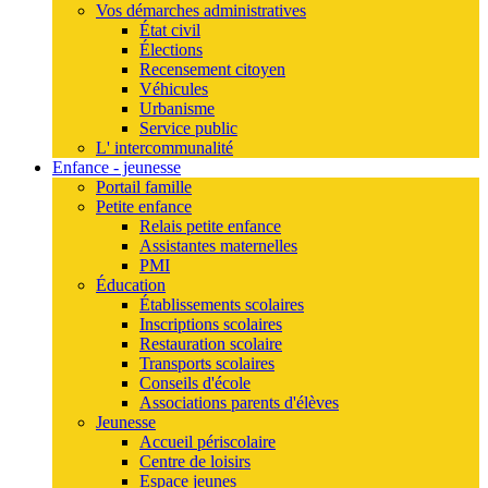
Vos démarches administratives
État civil
Élections
Recensement citoyen
Véhicules
Urbanisme
Service public
L' intercommunalité
Enfance - jeunesse
Portail famille
Petite enfance
Relais petite enfance
Assistantes maternelles
PMI
Éducation
Établissements scolaires
Inscriptions scolaires
Restauration scolaire
Transports scolaires
Conseils d'école
Associations parents d'élèves
Jeunesse
Accueil périscolaire
Centre de loisirs
Espace jeunes