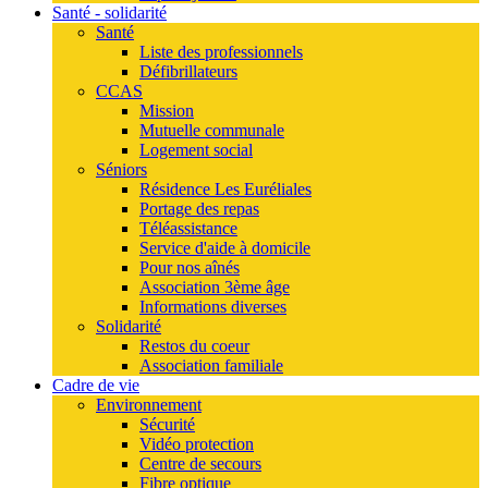
Santé - solidarité
Santé
Liste des professionnels
Défibrillateurs
CCAS
Mission
Mutuelle communale
Logement social
Séniors
Résidence Les Euréliales
Portage des repas
Téléassistance
Service d'aide à domicile
Pour nos aînés
Association 3ème âge
Informations diverses
Solidarité
Restos du coeur
Association familiale
Cadre de vie
Environnement
Sécurité
Vidéo protection
Centre de secours
Fibre optique