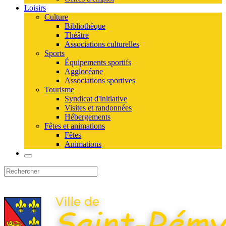
Loisirs
Culture
Bibliothèque
Théâtre
Associations culturelles
Sports
Équipements sportifs
Agglocéane
Associations sportives
Tourisme
Syndicat d'initiative
Visites et randonnées
Hébergements
Fêtes et animations
Fêtes
Animations