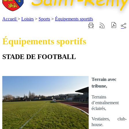
Accueil
>
Loisirs
>
Sports
>
Équipements sportifs
Part
Imprimer
Générer
sur
cette
le
les
page
flux
Équipements sportifs
rése
RSS
soci
STADE DE FOOTBALL
Terrain avec
tribune,
Terrains
d’entraînement
éclairés,
Vestiaires, club-
house.