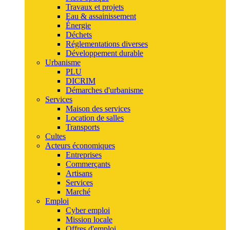
Travaux et projets
Eau & assainissement
Énergie
Déchets
Réglementations diverses
Développement durable
Urbanisme
PLU
DICRIM
Démarches d'urbanisme
Services
Maison des services
Location de salles
Transports
Cultes
Acteurs économiques
Entreprises
Commerçants
Artisans
Services
Marché
Emploi
Cyber emploi
Mission locale
Offres d'emploi