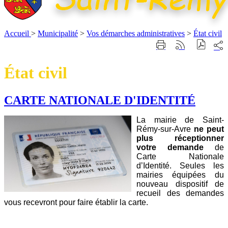
Accueil
>
Municipalité
>
Vos démarches administratives
>
État civil
Part
Imprimer
Générer
sur
cette
le
les
page
flux
État civil
rése
RSS
soci
CARTE NATIONALE D'IDENTITÉ
La mairie de Saint-
Rémy-sur-Avre
ne peut
plus réceptionner
votre demande
de
Carte Nationale
d’Identité. Seules les
mairies équipées du
nouveau dispositif de
recueil des demandes
vous recevront pour faire établir la carte.