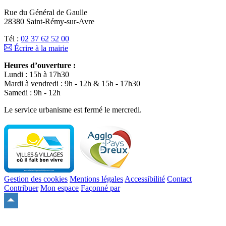
Rue du Général de Gaulle
28380 Saint-Rémy-sur-Avre
Tél :
02 37 62 52 00
Écrire à la mairie
Heures d’ouverture :
Lundi : 15h à 17h30
Mardi à vendredi : 9h - 12h & 15h - 17h30
Samedi : 9h - 12h
Le service urbanisme est fermé le mercredi.
Gestion des cookies
Mentions légales
Accessibilité
Contact
Contribuer
Mon espace
Façonné par
Remonter
en
haut
du