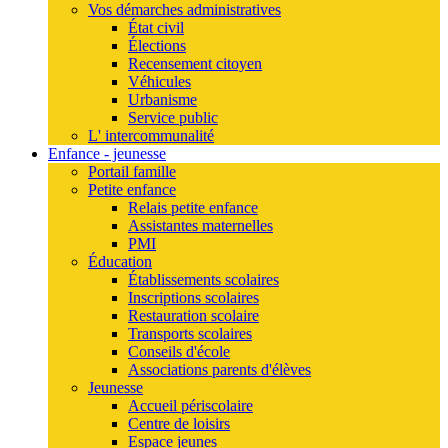
Vos démarches administratives
État civil
Élections
Recensement citoyen
Véhicules
Urbanisme
Service public
L' intercommunalité
Enfance - jeunesse
Portail famille
Petite enfance
Relais petite enfance
Assistantes maternelles
PMI
Éducation
Établissements scolaires
Inscriptions scolaires
Restauration scolaire
Transports scolaires
Conseils d'école
Associations parents d'élèves
Jeunesse
Accueil périscolaire
Centre de loisirs
Espace jeunes