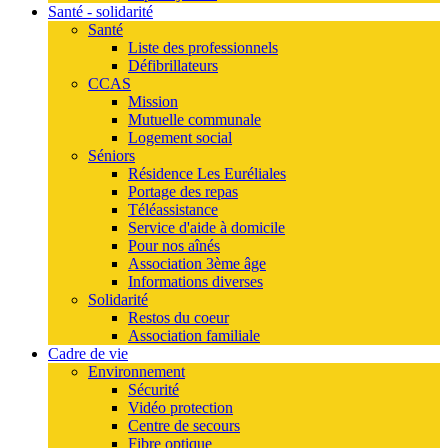
Santé - solidarité
Santé
Liste des professionnels
Défibrillateurs
CCAS
Mission
Mutuelle communale
Logement social
Séniors
Résidence Les Euréliales
Portage des repas
Téléassistance
Service d'aide à domicile
Pour nos aînés
Association 3ème âge
Informations diverses
Solidarité
Restos du coeur
Association familiale
Cadre de vie
Environnement
Sécurité
Vidéo protection
Centre de secours
Fibre optique