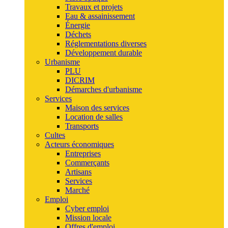
Travaux et projets
Eau & assainissement
Énergie
Déchets
Réglementations diverses
Développement durable
Urbanisme
PLU
DICRIM
Démarches d'urbanisme
Services
Maison des services
Location de salles
Transports
Cultes
Acteurs économiques
Entreprises
Commerçants
Artisans
Services
Marché
Emploi
Cyber emploi
Mission locale
Offres d'emploi