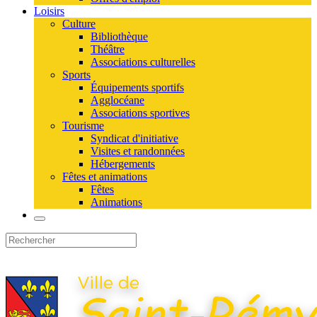
Loisirs
Culture
Bibliothèque
Théâtre
Associations culturelles
Sports
Équipements sportifs
Agglocéane
Associations sportives
Tourisme
Syndicat d'initiative
Visites et randonnées
Hébergements
Fêtes et animations
Fêtes
Animations