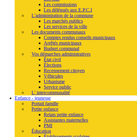
Les commissions
Les délégués aux E.P.C.I
L'administration de la commune
Les marchés publics
Les services de la ville
Les documents communaux
Comptes rendus conseils municipaux
Arrêtés municipaux
Budget communal
Vos démarches administratives
État civil
Élections
Recensement citoyen
Véhicules
Urbanisme
Service public
L' intercommunalité
Enfance - jeunesse
Portail famille
Petite enfance
Relais petite enfance
Assistantes maternelles
PMI
Éducation
Établissements scolaires