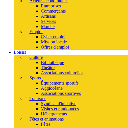
Acteurs économiques
Entreprises
Commerçants
Artisans
Services
Marché
Emploi
Cyber emploi
Mission locale
Offres d'emploi
Loisirs
Culture
Bibliothèque
Théâtre
Associations culturelles
Sports
Équipements sportifs
Agglocéane
Associations sportives
Tourisme
Syndicat d'initiative
Visites et randonnées
Hébergements
Fêtes et animations
Fêtes