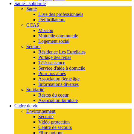
Santé - solidarité
Santé
Liste des professionnels
Défibrillateurs
CCAS
Mission
Mutuelle communale
Logement social
Séniors
Résidence Les Euréliales
Portage des repas
Téléassistance
Service d'aide à domicile
Pour nos aînés
Association 3ème âge
Informations diverses
Solidarité
Restos du coeur
Association familiale
Cadre de vie
Environnement
Sécurité
Vidéo protection
Centre de secours
Fibre optique