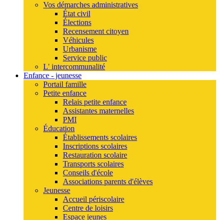
Vos démarches administratives
État civil
Élections
Recensement citoyen
Véhicules
Urbanisme
Service public
L' intercommunalité
Enfance - jeunesse
Portail famille
Petite enfance
Relais petite enfance
Assistantes maternelles
PMI
Éducation
Établissements scolaires
Inscriptions scolaires
Restauration scolaire
Transports scolaires
Conseils d'école
Associations parents d'élèves
Jeunesse
Accueil périscolaire
Centre de loisirs
Espace jeunes