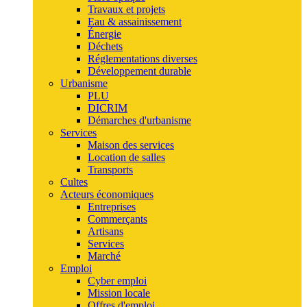
Travaux et projets
Eau & assainissement
Énergie
Déchets
Réglementations diverses
Développement durable
Urbanisme
PLU
DICRIM
Démarches d'urbanisme
Services
Maison des services
Location de salles
Transports
Cultes
Acteurs économiques
Entreprises
Commerçants
Artisans
Services
Marché
Emploi
Cyber emploi
Mission locale
Offres d'emploi