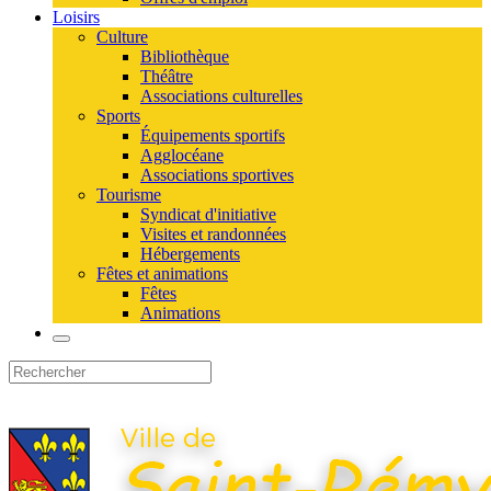
Loisirs
Culture
Bibliothèque
Théâtre
Associations culturelles
Sports
Équipements sportifs
Agglocéane
Associations sportives
Tourisme
Syndicat d'initiative
Visites et randonnées
Hébergements
Fêtes et animations
Fêtes
Animations