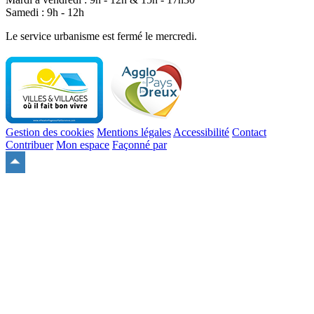
Samedi : 9h - 12h
Le service urbanisme est fermé le mercredi.
Gestion des cookies
Mentions légales
Accessibilité
Contact
Contribuer
Mon espace
Façonné par
Remonter
en
haut
du
site