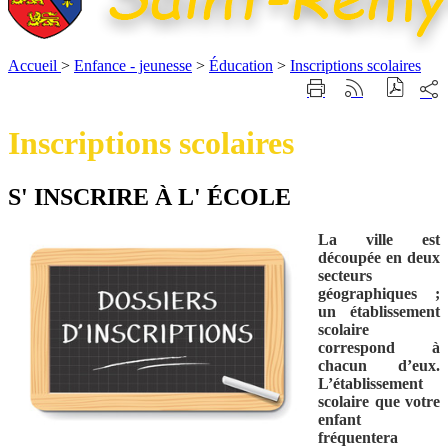
Accueil
>
Enfance - jeunesse
>
Éducation
>
Inscriptions scolaires
Part
Imprimer
Générer
sur
cette
le
les
page
flux
Inscriptions scolaires
rése
RSS
soci
S' INSCRIRE À L' ÉCOLE
La ville est
découpée en deux
secteurs
géographiques ;
un établissement
scolaire
correspond à
chacun d’eux.
L’établissement
scolaire que votre
enfant
fréquentera