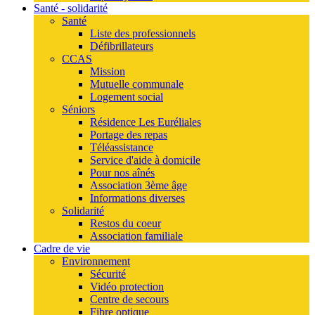
Santé - solidarité
Santé
Liste des professionnels
Défibrillateurs
CCAS
Mission
Mutuelle communale
Logement social
Séniors
Résidence Les Euréliales
Portage des repas
Téléassistance
Service d'aide à domicile
Pour nos aînés
Association 3ème âge
Informations diverses
Solidarité
Restos du coeur
Association familiale
Cadre de vie
Environnement
Sécurité
Vidéo protection
Centre de secours
Fibre optique