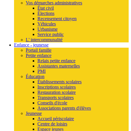
Vos démarches administratives
État civil
Élections
Recensement citoyen
Véhicules
Urbanisme
Service public
L' intercommunalité
Enfance - jeunesse
Portail famille
Petite enfance
Relais petite enfance
Assistantes maternelles
PMI
Éducation
Établissements scolaires
Inscriptions scolaires
Restauration scolaire
Transports scolaires
Conseils d'école
Associations parents d'élèves
Jeunesse
Accueil périscolaire
Centre de loisirs
Espace jeunes