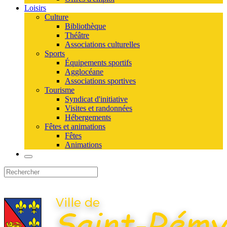
Loisirs
Culture
Bibliothèque
Théâtre
Associations culturelles
Sports
Équipements sportifs
Agglocéane
Associations sportives
Tourisme
Syndicat d'initiative
Visites et randonnées
Hébergements
Fêtes et animations
Fêtes
Animations