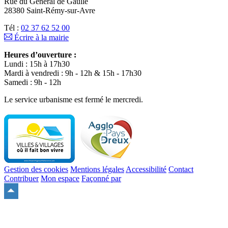
Rue du Général de Gaulle
28380 Saint-Rémy-sur-Avre
Tél :
02 37 62 52 00
Écrire à la mairie
Heures d’ouverture :
Lundi : 15h à 17h30
Mardi à vendredi : 9h - 12h & 15h - 17h30
Samedi : 9h - 12h
Le service urbanisme est fermé le mercredi.
Gestion des cookies
Mentions légales
Accessibilité
Contact
Contribuer
Mon espace
Façonné par
Remonter
en
haut
du
site