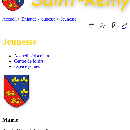
Accueil
>
Enfance - jeunesse
>
Jeunesse
Part
Imprimer
Générer
sur
cette
le
les
page
flux
Jeunesse
rése
RSS
soci
Accueil
Accueil périscolaire
périscolaire
Centre
Centre de loisirs
de
Espace
Espace jeunes
loisirs
jeunes
Mairie