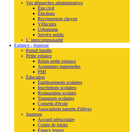
Vos démarches administratives
État civil
Élections
Recensement citoyen
Véhicules
Urbanisme
Service public
L' intercommunalité
Enfance - jeunesse
Portail famille
Petite enfance
Relais petite enfance
Assistantes maternelles
PMI
Éducation
Établissements scolaires
Inscriptions scolaires
Restauration scolaire
Transports scolaires
Conseils d'école
Associations parents d'élèves
Jeunesse
Accueil périscolaire
Centre de loisirs
Espace jeunes