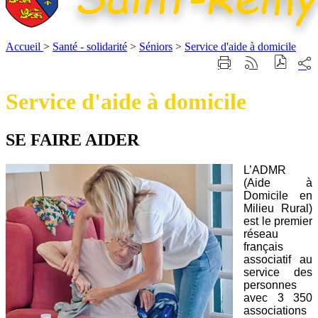
Accueil
>
Santé - solidarité
>
Séniors
>
Service d'aide à domicile
Part
Imprimer
Générer
sur
cette
le
les
page
flux
Service d'aide à domicile
rése
RSS
soci
SE FAIRE AIDER
L’ADMR
(Aide à
Domicile en
Milieu Rural)
est le premier
réseau
français
associatif au
service des
personnes
avec 3 350
associations