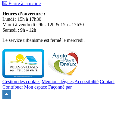
Écrire à la mairie
Heures d’ouverture :
Lundi : 15h à 17h30
Mardi à vendredi : 9h - 12h & 15h - 17h30
Samedi : 9h - 12h
Le service urbanisme est fermé le mercredi.
Gestion des cookies
Mentions légales
Accessibilité
Contact
Contribuer
Mon espace
Façonné par
Remonter
en
haut
du
site