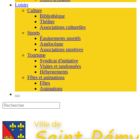
Loisirs
Culture
Bibliothèque
Théâtre
Associations culturelles
Sports
Équipements sportifs
Agglocéane
Associations sportives
Tourisme
Syndicat d'initiative
Visites et randonnées
Hébergements
Fêtes et animations
Fêtes
Animations