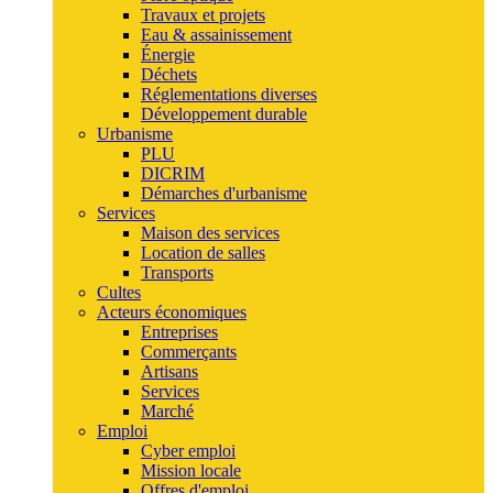
Travaux et projets
Eau & assainissement
Énergie
Déchets
Réglementations diverses
Développement durable
Urbanisme
PLU
DICRIM
Démarches d'urbanisme
Services
Maison des services
Location de salles
Transports
Cultes
Acteurs économiques
Entreprises
Commerçants
Artisans
Services
Marché
Emploi
Cyber emploi
Mission locale
Offres d'emploi