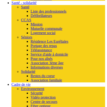
Santé - solidarité
Santé
Liste des professionnels
Défibrillateurs
CCAS
Mission
Mutuelle communale
Logement social
Séniors
Résidence Les Euréliales
Portage des repas
Téléassistance
Service d'aide à domicile
Pour nos aînés
Association 3ème âge
Informations diverses
Solidarité
Restos du coeur
Association familiale
Cadre de vie
Environnement
Sécurité
Vidéo protection
Centre de secours
Fibre optique