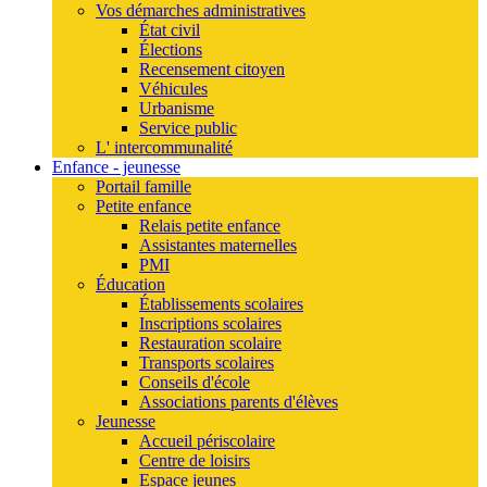
Vos démarches administratives
État civil
Élections
Recensement citoyen
Véhicules
Urbanisme
Service public
L' intercommunalité
Enfance - jeunesse
Portail famille
Petite enfance
Relais petite enfance
Assistantes maternelles
PMI
Éducation
Établissements scolaires
Inscriptions scolaires
Restauration scolaire
Transports scolaires
Conseils d'école
Associations parents d'élèves
Jeunesse
Accueil périscolaire
Centre de loisirs
Espace jeunes