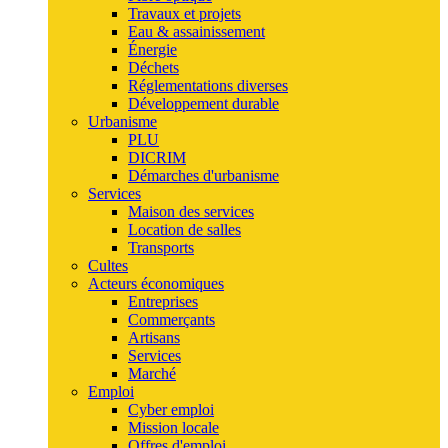
Travaux et projets
Eau & assainissement
Énergie
Déchets
Réglementations diverses
Développement durable
Urbanisme
PLU
DICRIM
Démarches d'urbanisme
Services
Maison des services
Location de salles
Transports
Cultes
Acteurs économiques
Entreprises
Commerçants
Artisans
Services
Marché
Emploi
Cyber emploi
Mission locale
Offres d'emploi