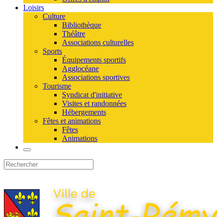
Loisirs
Culture
Bibliothèque
Théâtre
Associations culturelles
Sports
Équipements sportifs
Agglocéane
Associations sportives
Tourisme
Syndicat d'initiative
Visites et randonnées
Hébergements
Fêtes et animations
Fêtes
Animations