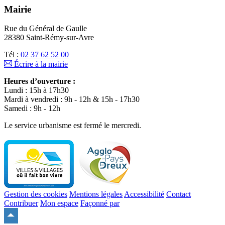
Mairie
Rue du Général de Gaulle
28380 Saint-Rémy-sur-Avre
Tél :
02 37 62 52 00
Écrire à la mairie
Heures d’ouverture :
Lundi : 15h à 17h30
Mardi à vendredi : 9h - 12h & 15h - 17h30
Samedi : 9h - 12h
Le service urbanisme est fermé le mercredi.
Gestion des cookies
Mentions légales
Accessibilité
Contact
Contribuer
Mon espace
Façonné par
Remonter
en