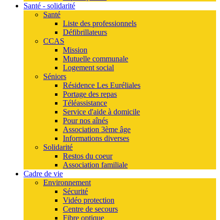
Santé - solidarité
Santé
Liste des professionnels
Défibrillateurs
CCAS
Mission
Mutuelle communale
Logement social
Séniors
Résidence Les Euréliales
Portage des repas
Téléassistance
Service d'aide à domicile
Pour nos aînés
Association 3ème âge
Informations diverses
Solidarité
Restos du coeur
Association familiale
Cadre de vie
Environnement
Sécurité
Vidéo protection
Centre de secours
Fibre optique