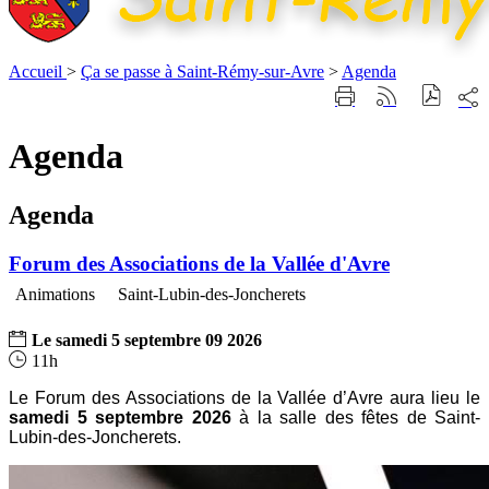
Accueil
>
Ça se passe à Saint-Rémy-sur-Avre
>
Agenda
Part
Imprimer
Générer
sur
cette
le
les
page
flux
Agenda
rése
RSS
soci
Agenda
Forum des Associations de la Vallée d'Avre
Animations
Saint-Lubin-des-Joncherets
Le
samedi
5
septembre
09
2026
11h
Le Forum des Associations de la Vallée d’Avre aura lieu le
samedi 5 septembre 2026
à la salle des fêtes de Saint-
Lubin-des-Joncherets.