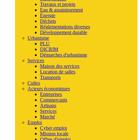
Travaux et projets
Eau & assainissement
Énergie
Déchets
Réglementations diverses
Développement durable
Urbanisme
PLU
DICRIM
Démarches d'urbanisme
Services
Maison des services
Location de salles
Transports
Cultes
Acteurs économiques
Entreprises
Commerçants
Artisans
Services
Marché
Emploi
Cyber emploi
Mission locale
Offres d'emploi