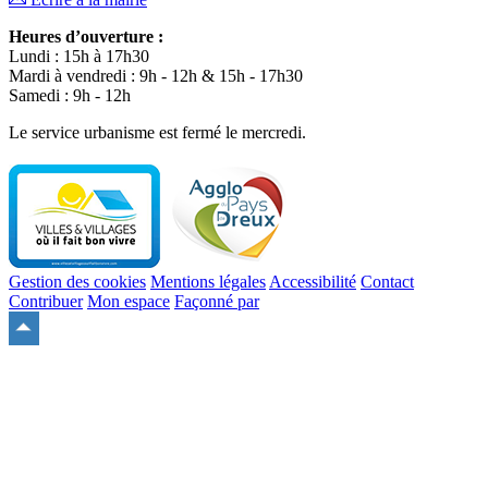
Heures d’ouverture :
Lundi : 15h à 17h30
Mardi à vendredi : 9h - 12h & 15h - 17h30
Samedi : 9h - 12h
Le service urbanisme est fermé le mercredi.
Gestion des cookies
Mentions légales
Accessibilité
Contact
Contribuer
Mon espace
Façonné par
Remonter
en
haut
du
site