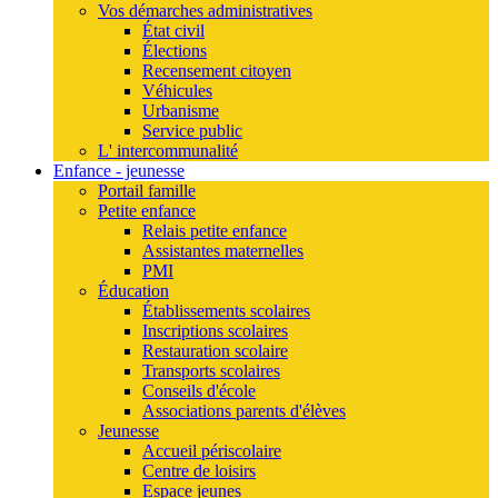
Vos démarches administratives
État civil
Élections
Recensement citoyen
Véhicules
Urbanisme
Service public
L' intercommunalité
Enfance - jeunesse
Portail famille
Petite enfance
Relais petite enfance
Assistantes maternelles
PMI
Éducation
Établissements scolaires
Inscriptions scolaires
Restauration scolaire
Transports scolaires
Conseils d'école
Associations parents d'élèves
Jeunesse
Accueil périscolaire
Centre de loisirs
Espace jeunes