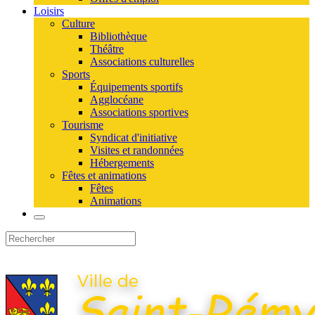
Loisirs
Culture
Bibliothèque
Théâtre
Associations culturelles
Sports
Équipements sportifs
Agglocéane
Associations sportives
Tourisme
Syndicat d'initiative
Visites et randonnées
Hébergements
Fêtes et animations
Fêtes
Animations